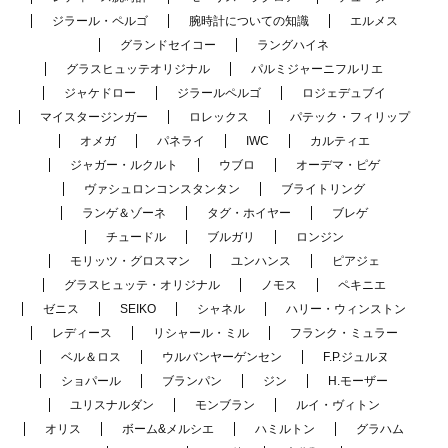
ジラール・ペルゴ
腕時計についての知識
エルメス
グランドセイコー
ラングハイネ
グラスヒュッテオリジナル
パルミジャーニフルリエ
ジャケドロー
ジラールペルゴ
ロジェデュブイ
マイスタージンガー
ロレックス
パテック・フィリップ
オメガ
パネライ
IWC
カルティエ
ジャガー・ルクルト
ウブロ
オーデマ・ピゲ
ヴァシュロンコンスタンタン
ブライトリング
ランゲ＆ゾーネ
タグ・ホイヤー
ブレゲ
チュードル
ブルガリ
ロンジン
モリッツ・グロスマン
ユンハンス
ピアジェ
グラスヒュッテ・オリジナル
ノモス
ペキニエ
ゼニス
SEIKO
シャネル
ハリー・ウィンストン
レディース
リシャール・ミル
フランク・ミュラー
ベル＆ロス
ウルバンヤーゲンセン
F.P.ジュルヌ
ショパール
ブランパン
ジン
H.モーザー
ユリスナルダン
モンブラン
ルイ・ヴィトン
オリス
ボーム&メルシエ
ハミルトン
グラハム