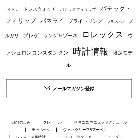
パテック・
ドレスウォッチ
イトナ
パテックフィリップ
フィリップ
パネライ
ブライトリング
ブ
ブランパン
ロレックス
ブレゲ
ヴ
ルガリ
ランゲ＆ゾーネ
時計情報
ァシュロンコンスタンタン
限定モデ
ル
メールマガジン登録
GMTの歩み
クレドール
ペキニエ マニュファクチュール
チャペック
ヴァン クリーフ&アーペル
レディース腕時計
モーリス・ラクロア
チューダー