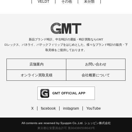
VELDT
その他
未分類
新品ブランド時計、中古時計の通販・時計買取ならGMT
ロレックス、パネライ、パテックフィリップをはじめとした、様々なブランド時計の販売・下
取見積をご提供しております。
店舗案内
お問い合わせ
オンライン買取見積
会社概要について
X
facebook
instagram
YouTube
All contents are reserved by Syuppin Co.,Ltd. シュッピン株式会社
東京都公安委員会許可 第304360508043号