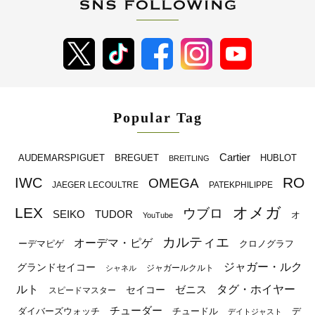
Popular Tag
Cartier
BREGUET
HUBLOT
AUDEMARSPIGUET
BREITLING
RO
IWC
OMEGA
JAEGER LECOULTRE
PATEKPHILIPPE
オメガ
LEX
ウブロ
SEIKO
TUDOR
オ
YouTube
カルティエ
オーデマ・ピゲ
ーデマピゲ
クロノグラフ
ジャガー・ルク
グランドセイコー
ジャガールクルト
シャネル
ルト
タグ・ホイヤー
ゼニス
セイコー
スピードマスター
チューダー
ダイバーズウォッチ
チュードル
デ
デイトジャスト