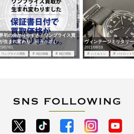
界初の分かりやすさ！ワンプライス買
が生まれ変わり
ヴィンテージミリタリー
…続きを読む
23/07/01
2021/08/10
ワンプライス買取
時計情報
時計買取
ハミルトン
パイロット
買取