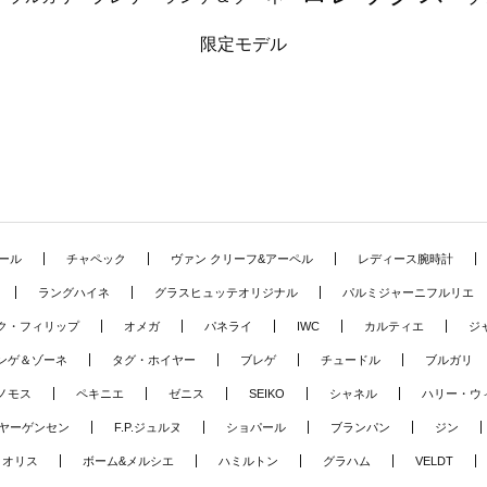
限定モデル
ール
チャペック
ヴァン クリーフ&アーペル
レディース腕時計
ラングハイネ
グラスヒュッテオリジナル
パルミジャーニフルリエ
ク・フィリップ
オメガ
パネライ
IWC
カルティエ
ジ
ンゲ＆ゾーネ
タグ・ホイヤー
ブレゲ
チュードル
ブルガリ
ノモス
ペキニエ
ゼニス
SEIKO
シャネル
ハリー・ウ
ヤーゲンセン
F.P.ジュルヌ
ショパール
ブランパン
ジン
オリス
ボーム&メルシエ
ハミルトン
グラハム
VELDT