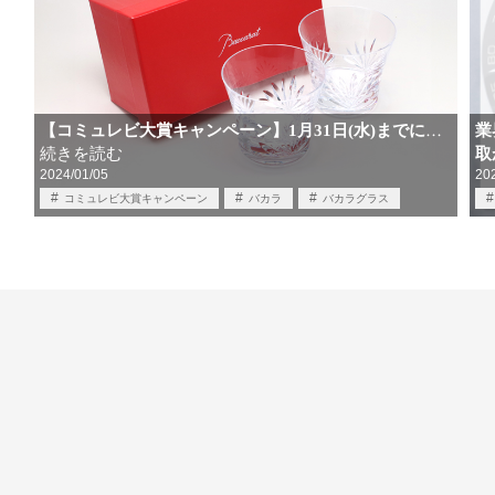
【コミュレビ大賞キャンペーン】1月31日(水)までに
業
…
続きを読む
取
2024/01/05
20
コミュレビ大賞キャンペーン
バカラ
バカラグラス
プレゼント企画
プレゼント応募
時計情報
腕時計