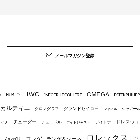
メールマガジン登録
IWC
OMEGA
r
HUBLOT
JAEGER LECOULTRE
PATEKPHILIP
カルティエ
グランドセイコー
クロノグラフ
ジャガー
シャネル
チューダー
ドレスウォ
ォッチ
チュードル
デイトナ
デイトジャスト
ロレックス
ブレゲ
ヴ
ブルガリ
ランゲ＆ゾーネ