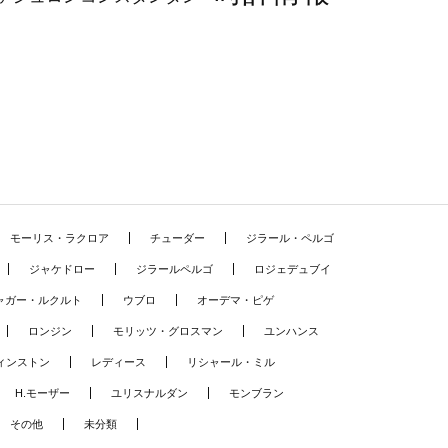
モーリス・ラクロア
チューダー
ジラール・ペルゴ
ジャケドロー
ジラールペルゴ
ロジェデュブイ
ャガー・ルクルト
ウブロ
オーデマ・ピゲ
ロンジン
モリッツ・グロスマン
ユンハンス
ィンストン
レディース
リシャール・ミル
H.モーザー
ユリスナルダン
モンブラン
その他
未分類