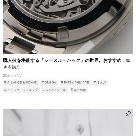
職人技を堪能する「シースルーバック」の世界。おすすめ
…続
きを読む
2026/07/27
A. LANGE & SOHNE
OMEGA
PATEK PHILIPPE
オメガ
パテック・フィリップ
ランゲ&ゾーネ
時計情報