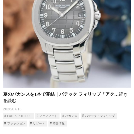
夏のバカンスを1本で完結｜パテック フィリップ「アク
…続き
を読む
2026/07/13
PATEK PHILIPPE
アクアノート
バカンス
パテック・フィリップ
ファッション
リゾート
時計情報