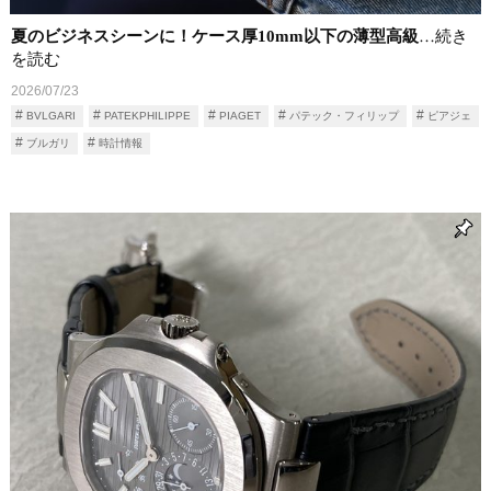
夏のビジネスシーンに！ケース厚10mm以下の薄型高級
…続き
を読む
2026/07/23
BVLGARI
PATEKPHILIPPE
PIAGET
パテック・フィリップ
ピアジェ
ブルガリ
時計情報