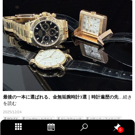
最後の一本に選ばれる、金無垢腕時計3選｜時計遍歴の先
…続き
を読む
2025/12/24
ROLEX
ジャガー・ルクルト
ドレスウォッチ
パテック・フィリップ
ロレックス
時計情報
0