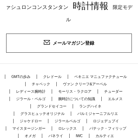
時計情報
ァシュロンコンスタンタン
限定モデ
ル
メールマガジン登録
GMTの歩み
クレドール
ペキニエ マニュファクチュール
チャペック
ヴァン クリーフ&アーペル
レディース腕時計
モーリス・ラクロア
チューダー
ジラール・ペルゴ
腕時計についての知識
エルメス
グランドセイコー
ラングハイネ
グラスヒュッテオリジナル
パルミジャーニフルリエ
ジャケドロー
ジラールペルゴ
ロジェデュブイ
マイスタージンガー
ロレックス
パテック・フィリップ
オメガ
パネライ
IWC
カルティエ