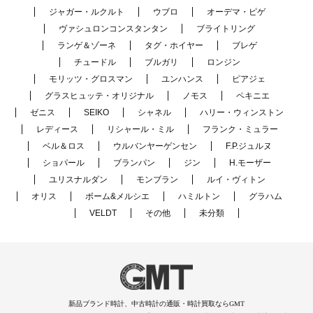
ジャガー・ルクルト
ウブロ
オーデマ・ピゲ
ヴァシュロンコンスタンタン
ブライトリング
ランゲ＆ゾーネ
タグ・ホイヤー
ブレゲ
チュードル
ブルガリ
ロンジン
モリッツ・グロスマン
ユンハンス
ピアジェ
グラスヒュッテ・オリジナル
ノモス
ペキニエ
ゼニス
SEIKO
シャネル
ハリー・ウィンストン
レディース
リシャール・ミル
フランク・ミュラー
ベル＆ロス
ウルバンヤーゲンセン
F.P.ジュルヌ
ショパール
ブランパン
ジン
H.モーザー
ユリスナルダン
モンブラン
ルイ・ヴィトン
オリス
ボーム&メルシエ
ハミルトン
グラハム
VELDT
その他
未分類
新品ブランド時計、中古時計の通販・時計買取ならGMT