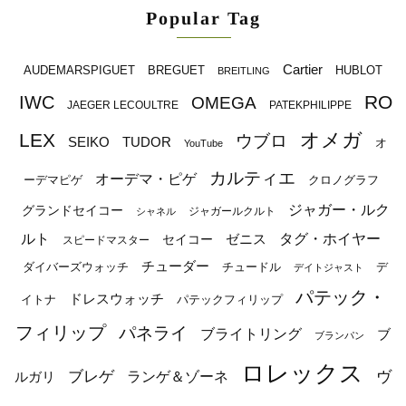
Popular Tag
Cartier
BREGUET
HUBLOT
AUDEMARSPIGUET
BREITLING
RO
IWC
OMEGA
JAEGER LECOULTRE
PATEKPHILIPPE
オメガ
LEX
ウブロ
SEIKO
TUDOR
オ
YouTube
カルティエ
オーデマ・ピゲ
ーデマピゲ
クロノグラフ
ジャガー・ルク
グランドセイコー
ジャガールクルト
シャネル
ルト
タグ・ホイヤー
ゼニス
セイコー
スピードマスター
チューダー
ダイバーズウォッチ
チュードル
デ
デイトジャスト
パテック・
ドレスウォッチ
イトナ
パテックフィリップ
フィリップ
パネライ
ブライトリング
ブ
ブランパン
ロレックス
ブレゲ
ヴ
ルガリ
ランゲ＆ゾーネ