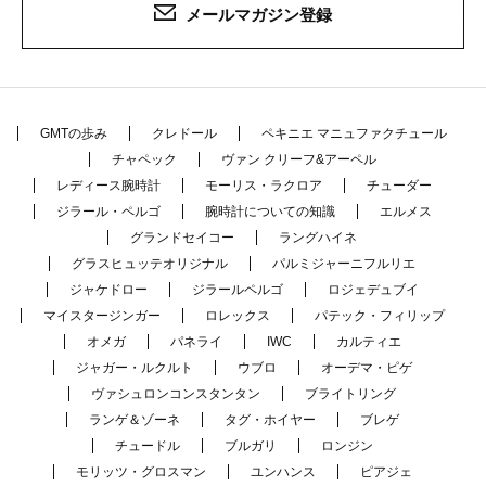
メールマガジン登録
GMTの歩み
クレドール
ペキニエ マニュファクチュール
チャペック
ヴァン クリーフ&アーペル
レディース腕時計
モーリス・ラクロア
チューダー
ジラール・ペルゴ
腕時計についての知識
エルメス
グランドセイコー
ラングハイネ
グラスヒュッテオリジナル
パルミジャーニフルリエ
ジャケドロー
ジラールペルゴ
ロジェデュブイ
マイスタージンガー
ロレックス
パテック・フィリップ
オメガ
パネライ
IWC
カルティエ
ジャガー・ルクルト
ウブロ
オーデマ・ピゲ
ヴァシュロンコンスタンタン
ブライトリング
ランゲ＆ゾーネ
タグ・ホイヤー
ブレゲ
チュードル
ブルガリ
ロンジン
モリッツ・グロスマン
ユンハンス
ピアジェ