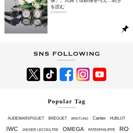
張」。式典で信頼感を与え
…続き
を読む
2026/04/06
Popular Tag
Cartier
BREGUET
HUBLOT
AUDEMARSPIGUET
BREITLING
RO
IWC
OMEGA
JAEGER LECOULTRE
PATEKPHILIPPE