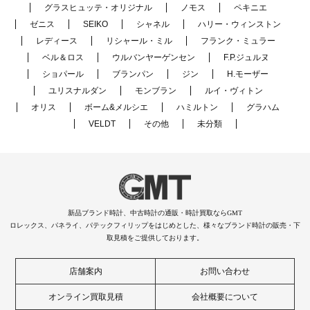
グラスヒュッテ・オリジナル
ノモス
ペキニエ
ゼニス
SEIKO
シャネル
ハリー・ウィンストン
レディース
リシャール・ミル
フランク・ミュラー
ベル＆ロス
ウルバンヤーゲンセン
F.P.ジュルヌ
ショパール
ブランパン
ジン
H.モーザー
ユリスナルダン
モンブラン
ルイ・ヴィトン
オリス
ボーム&メルシエ
ハミルトン
グラハム
VELDT
その他
未分類
新品ブランド時計、中古時計の通販・時計買取ならGMT
ロレックス、パネライ、パテックフィリップをはじめとした、様々なブランド時計の販売・下
取見積をご提供しております。
店舗案内
お問い合わせ
オンライン買取見積
会社概要について