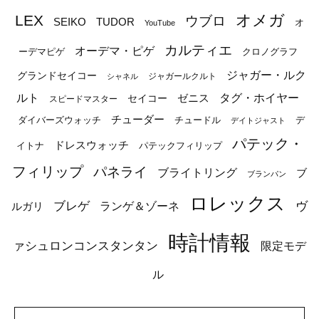
オメガ
LEX
ウブロ
SEIKO
TUDOR
オ
YouTube
カルティエ
オーデマ・ピゲ
ーデマピゲ
クロノグラフ
ジャガー・ルク
グランドセイコー
ジャガールクルト
シャネル
ルト
タグ・ホイヤー
ゼニス
セイコー
スピードマスター
チューダー
ダイバーズウォッチ
チュードル
デ
デイトジャスト
パテック・
ドレスウォッチ
イトナ
パテックフィリップ
フィリップ
パネライ
ブライトリング
ブ
ブランパン
ロレックス
ブレゲ
ヴ
ルガリ
ランゲ＆ゾーネ
時計情報
ァシュロンコンスタンタン
限定モデ
ル