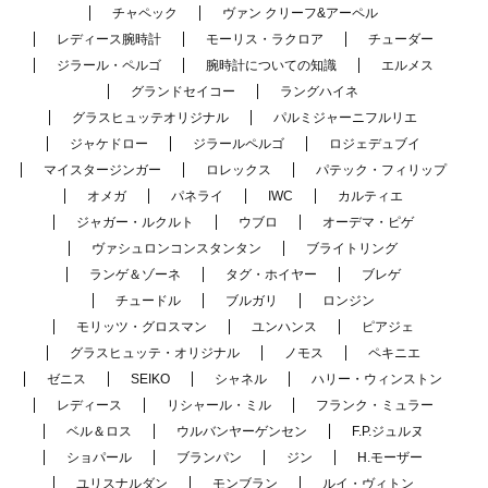
チャペック
ヴァン クリーフ&アーペル
レディース腕時計
モーリス・ラクロア
チューダー
ジラール・ペルゴ
腕時計についての知識
エルメス
グランドセイコー
ラングハイネ
グラスヒュッテオリジナル
パルミジャーニフルリエ
ジャケドロー
ジラールペルゴ
ロジェデュブイ
マイスタージンガー
ロレックス
パテック・フィリップ
オメガ
パネライ
IWC
カルティエ
ジャガー・ルクルト
ウブロ
オーデマ・ピゲ
ヴァシュロンコンスタンタン
ブライトリング
ランゲ＆ゾーネ
タグ・ホイヤー
ブレゲ
チュードル
ブルガリ
ロンジン
モリッツ・グロスマン
ユンハンス
ピアジェ
グラスヒュッテ・オリジナル
ノモス
ペキニエ
ゼニス
SEIKO
シャネル
ハリー・ウィンストン
レディース
リシャール・ミル
フランク・ミュラー
ベル＆ロス
ウルバンヤーゲンセン
F.P.ジュルヌ
ショパール
ブランパン
ジン
H.モーザー
ユリスナルダン
モンブラン
ルイ・ヴィトン