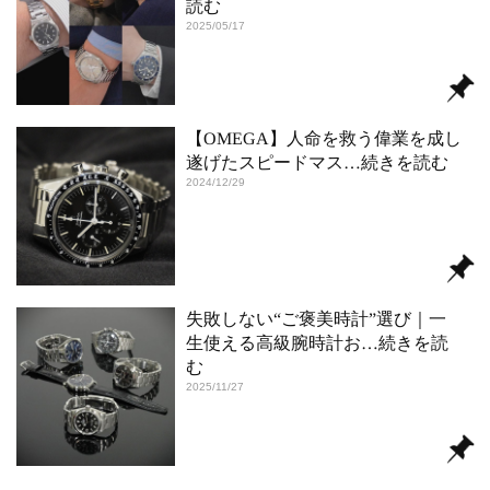
読む
2025/05/17
【OMEGA】人命を救う偉業を成し
遂げたスピードマス
…続きを読む
2024/12/29
失敗しない“ご褒美時計”選び｜一
生使える高級腕時計お
…続きを読
む
2025/11/27