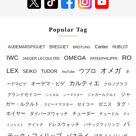
Popular Tag
Cartier
BREGUET
HUBLOT
AUDEMARSPIGUET
BREITLING
RO
IWC
OMEGA
JAEGER LECOULTRE
PATEKPHILIPPE
オメガ
LEX
ウブロ
SEIKO
TUDOR
オ
YouTube
カルティエ
オーデマ・ピゲ
ーデマピゲ
クロノグラフ
ジャ
グランドセイコー
ジャガールクルト
シャネル
シーマスター
ガー・ルクルト
タグ・
ゼニス
セイコー
スピードマスター
ホイヤー
チューダー
ダイバーズウォッチ
チュードル
デイ
パ
ドレスウォッチ
デイトナ
パテックフィリップ
トジャスト
テック・フィリップ
パネライ