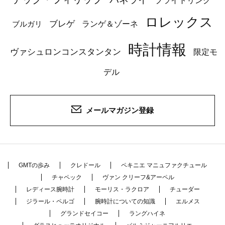
ブライトリング
ロレックス
ブレゲ
ブルガリ
ランゲ＆ゾーネ
時計情報
ヴァシュロンコンスタンタン
限定モ
デル
メールマガジン登録
GMTの歩み
クレドール
ペキニエ マニュファクチュール
チャペック
ヴァン クリーフ&アーペル
レディース腕時計
モーリス・ラクロア
チューダー
ジラール・ペルゴ
腕時計についての知識
エルメス
グランドセイコー
ラングハイネ