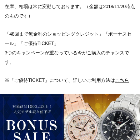
在庫、相場は常に変動しております。（金額は2018/11/20時点
のものです）
「
48回まで無金利のショッピングクレジット
」「
ボーナスセ
ール
」「
ご優待TICKET
」
3つのキャンペーンが重なっている今がご購入のチャンスで
す。
※「
ご優待TICKET
」について、詳しいご利用方法は
こちら