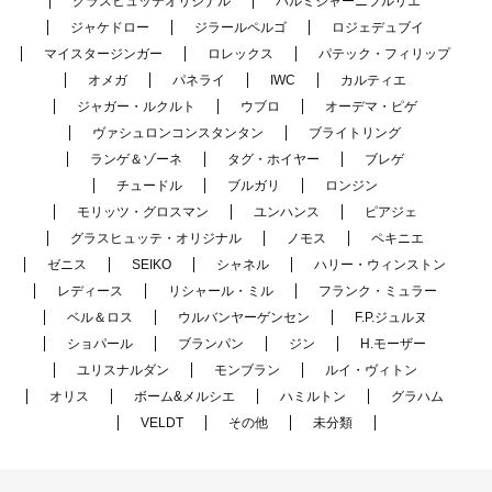
グラスヒュッテオリジナル
パルミジャーニフルリエ
ジャケドロー
ジラールペルゴ
ロジェデュブイ
マイスタージンガー
ロレックス
パテック・フィリップ
オメガ
パネライ
IWC
カルティエ
ジャガー・ルクルト
ウブロ
オーデマ・ピゲ
ヴァシュロンコンスタンタン
ブライトリング
ランゲ＆ゾーネ
タグ・ホイヤー
ブレゲ
チュードル
ブルガリ
ロンジン
モリッツ・グロスマン
ユンハンス
ピアジェ
グラスヒュッテ・オリジナル
ノモス
ペキニエ
ゼニス
SEIKO
シャネル
ハリー・ウィンストン
レディース
リシャール・ミル
フランク・ミュラー
ベル＆ロス
ウルバンヤーゲンセン
F.P.ジュルヌ
ショパール
ブランパン
ジン
H.モーザー
ユリスナルダン
モンブラン
ルイ・ヴィトン
オリス
ボーム&メルシエ
ハミルトン
グラハム
VELDT
その他
未分類