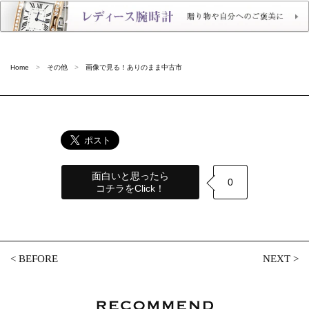
Home
その他
画像で見る！ありのまま中古市
面白いと思ったら
0
コチラをClick！
<
BEFORE
NEXT
>