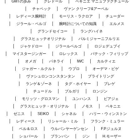
GMTの歩み
クレドール
ペキニエ マニュファクチュール
チャペック
ヴァン クリーフ&アーペル
レディース腕時計
モーリス・ラクロア
チューダー
ジラール・ペルゴ
腕時計についての知識
エルメス
グランドセイコー
ラングハイネ
グラスヒュッテオリジナル
パルミジャーニフルリエ
ジャケドロー
ジラールペルゴ
ロジェデュブイ
マイスタージンガー
ロレックス
パテック・フィリップ
オメガ
パネライ
IWC
カルティエ
ジャガー・ルクルト
ウブロ
オーデマ・ピゲ
ヴァシュロンコンスタンタン
ブライトリング
ランゲ＆ゾーネ
タグ・ホイヤー
ブレゲ
チュードル
ブルガリ
ロンジン
モリッツ・グロスマン
ユンハンス
ピアジェ
グラスヒュッテ・オリジナル
ノモス
ペキニエ
ゼニス
SEIKO
シャネル
ハリー・ウィンストン
レディース
リシャール・ミル
フランク・ミュラー
ベル＆ロス
ウルバンヤーゲンセン
F.P.ジュルヌ
ショパール
ブランパン
ジン
H.モーザー