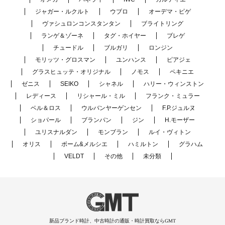
ジャガー・ルクルト
ウブロ
オーデマ・ピゲ
ヴァシュロンコンスタンタン
ブライトリング
ランゲ＆ゾーネ
タグ・ホイヤー
ブレゲ
チュードル
ブルガリ
ロンジン
モリッツ・グロスマン
ユンハンス
ピアジェ
グラスヒュッテ・オリジナル
ノモス
ペキニエ
ゼニス
SEIKO
シャネル
ハリー・ウィンストン
レディース
リシャール・ミル
フランク・ミュラー
ベル＆ロス
ウルバンヤーゲンセン
F.P.ジュルヌ
ショパール
ブランパン
ジン
H.モーザー
ユリスナルダン
モンブラン
ルイ・ヴィトン
オリス
ボーム&メルシエ
ハミルトン
グラハム
VELDT
その他
未分類
新品ブランド時計、中古時計の通販・時計買取ならGMT