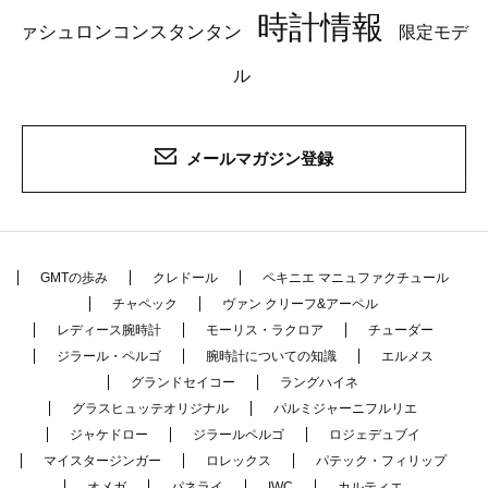
時計情報
ァシュロンコンスタンタン
限定モデ
ル
メールマガジン登録
GMTの歩み
クレドール
ペキニエ マニュファクチュール
チャペック
ヴァン クリーフ&アーペル
レディース腕時計
モーリス・ラクロア
チューダー
ジラール・ペルゴ
腕時計についての知識
エルメス
グランドセイコー
ラングハイネ
グラスヒュッテオリジナル
パルミジャーニフルリエ
ジャケドロー
ジラールペルゴ
ロジェデュブイ
マイスタージンガー
ロレックス
パテック・フィリップ
オメガ
パネライ
IWC
カルティエ