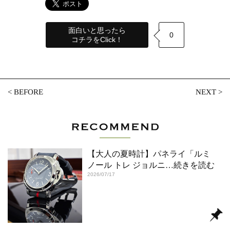
面白いと思ったら
0
コチラをClick！
<
BEFORE
NEXT
>
【大人の夏時計】パネライ「ルミ
ノール トレ ジョルニ
…続きを読む
2026/07/17