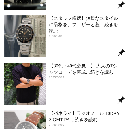
【スタッフ厳選】無骨なスタイル
に品格を。フェザーと惹
…続きを
読む
2026/04/23
【30代・40代必見！】 大人のTシ
ャツコーデを完成
…続きを読む
2025/08/21
【パネライ】ラジオミール 10DAY
S GMT PA
…続きを読む
2026/08/07