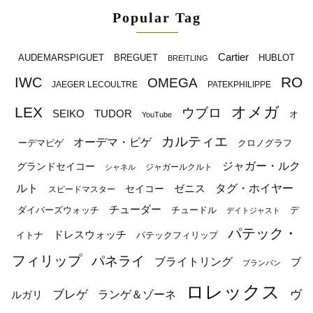
Popular Tag
Cartier
BREGUET
HUBLOT
AUDEMARSPIGUET
BREITLING
RO
IWC
OMEGA
JAEGER LECOULTRE
PATEKPHILIPPE
オメガ
LEX
ウブロ
SEIKO
TUDOR
オ
YouTube
カルティエ
オーデマ・ピゲ
ーデマピゲ
クロノグラフ
ジャガー・ルク
グランドセイコー
ジャガールクルト
シャネル
ルト
タグ・ホイヤー
ゼニス
セイコー
スピードマスター
チューダー
ダイバーズウォッチ
チュードル
デ
デイトジャスト
パテック・
ドレスウォッチ
イトナ
パテックフィリップ
フィリップ
パネライ
ブライトリング
ブ
ブランパン
ロレックス
ブレゲ
ヴ
ルガリ
ランゲ＆ゾーネ