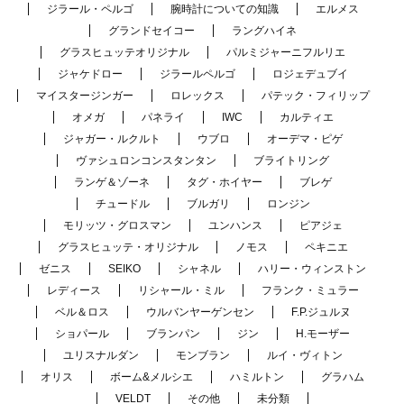
ジラール・ペルゴ
腕時計についての知識
エルメス
グランドセイコー
ラングハイネ
グラスヒュッテオリジナル
パルミジャーニフルリエ
ジャケドロー
ジラールペルゴ
ロジェデュブイ
マイスタージンガー
ロレックス
パテック・フィリップ
オメガ
パネライ
IWC
カルティエ
ジャガー・ルクルト
ウブロ
オーデマ・ピゲ
ヴァシュロンコンスタンタン
ブライトリング
ランゲ＆ゾーネ
タグ・ホイヤー
ブレゲ
チュードル
ブルガリ
ロンジン
モリッツ・グロスマン
ユンハンス
ピアジェ
グラスヒュッテ・オリジナル
ノモス
ペキニエ
ゼニス
SEIKO
シャネル
ハリー・ウィンストン
レディース
リシャール・ミル
フランク・ミュラー
ベル＆ロス
ウルバンヤーゲンセン
F.P.ジュルヌ
ショパール
ブランパン
ジン
H.モーザー
ユリスナルダン
モンブラン
ルイ・ヴィトン
オリス
ボーム&メルシエ
ハミルトン
グラハム
VELDT
その他
未分類