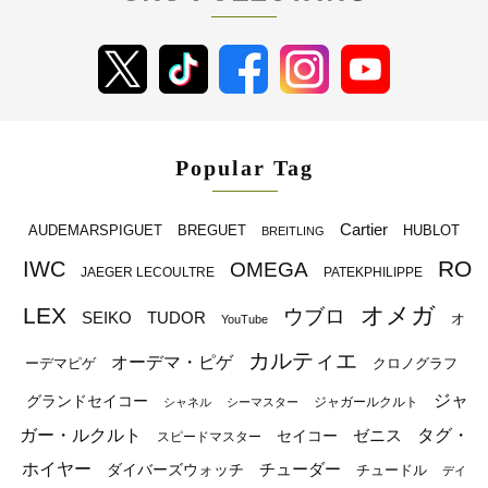
Popular Tag
Cartier
BREGUET
HUBLOT
AUDEMARSPIGUET
BREITLING
RO
IWC
OMEGA
JAEGER LECOULTRE
PATEKPHILIPPE
オメガ
LEX
ウブロ
SEIKO
TUDOR
オ
YouTube
カルティエ
オーデマ・ピゲ
ーデマピゲ
クロノグラフ
ジャ
グランドセイコー
ジャガールクルト
シャネル
シーマスター
ガー・ルクルト
タグ・
ゼニス
セイコー
スピードマスター
ホイヤー
チューダー
ダイバーズウォッチ
チュードル
デイ