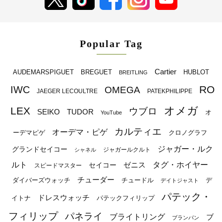
Popular Tag
Cartier
BREGUET
HUBLOT
AUDEMARSPIGUET
BREITLING
RO
IWC
OMEGA
JAEGER LECOULTRE
PATEKPHILIPPE
オメガ
LEX
ウブロ
SEIKO
TUDOR
オ
YouTube
カルティエ
オーデマ・ピゲ
ーデマピゲ
クロノグラフ
ジャガー・ルク
グランドセイコー
ジャガールクルト
シャネル
ルト
タグ・ホイヤー
ゼニス
セイコー
スピードマスター
チューダー
ダイバーズウォッチ
チュードル
デ
デイトジャスト
パテック・
ドレスウォッチ
イトナ
パテックフィリップ
フィリップ
パネライ
ブライトリング
ブ
ブランパン