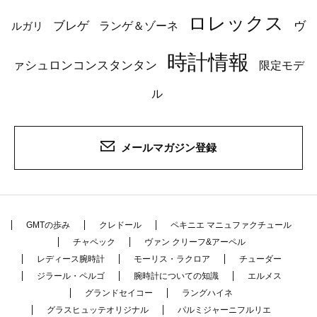
ロレックス
ブレゲ
ヴ
ルガリ
ランゲ＆ゾーネ
時計情報
ァシュロンコンスタンタン
限定モデ
ル
メールマガジン登録
GMTの歩み
クレドール
ペキニエ マニュファクチュール
チャペック
ヴァン クリーフ&アーペル
レディース腕時計
モーリス・ラクロア
チューダー
ジラール・ペルゴ
腕時計についての知識
エルメス
グランドセイコー
ラングハイネ
グラスヒュッテオリジナル
パルミジャーニフルリエ