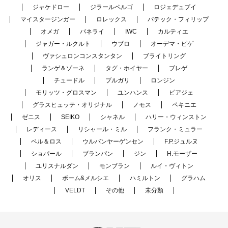
ジャケドロー
ジラールペルゴ
ロジェデュブイ
マイスタージンガー
ロレックス
パテック・フィリップ
オメガ
パネライ
IWC
カルティエ
ジャガー・ルクルト
ウブロ
オーデマ・ピゲ
ヴァシュロンコンスタンタン
ブライトリング
ランゲ＆ゾーネ
タグ・ホイヤー
ブレゲ
チュードル
ブルガリ
ロンジン
モリッツ・グロスマン
ユンハンス
ピアジェ
グラスヒュッテ・オリジナル
ノモス
ペキニエ
ゼニス
SEIKO
シャネル
ハリー・ウィンストン
レディース
リシャール・ミル
フランク・ミュラー
ベル＆ロス
ウルバンヤーゲンセン
F.P.ジュルヌ
ショパール
ブランパン
ジン
H.モーザー
ユリスナルダン
モンブラン
ルイ・ヴィトン
オリス
ボーム&メルシエ
ハミルトン
グラハム
VELDT
その他
未分類