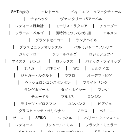
GMTの歩み
クレドール
ペキニエ マニュファクチュール
チャペック
ヴァン クリーフ&アーペル
レディース腕時計
モーリス・ラクロア
チューダー
ジラール・ペルゴ
腕時計についての知識
エルメス
グランドセイコー
ラングハイネ
グラスヒュッテオリジナル
パルミジャーニフルリエ
ジャケドロー
ジラールペルゴ
ロジェデュブイ
マイスタージンガー
ロレックス
パテック・フィリップ
オメガ
パネライ
IWC
カルティエ
ジャガー・ルクルト
ウブロ
オーデマ・ピゲ
ヴァシュロンコンスタンタン
ブライトリング
ランゲ＆ゾーネ
タグ・ホイヤー
ブレゲ
チュードル
ブルガリ
ロンジン
モリッツ・グロスマン
ユンハンス
ピアジェ
グラスヒュッテ・オリジナル
ノモス
ペキニエ
ゼニス
SEIKO
シャネル
ハリー・ウィンストン
レディース
リシャール・ミル
フランク・ミュラー