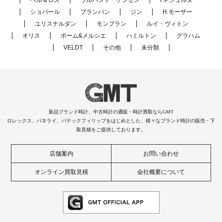
ベル＆ロス
ウルバンヤーゲンセン
F.P.ジュルヌ
ショパール
ブランパン
ジン
H.モーザー
ユリスナルダン
モンブラン
ルイ・ヴィトン
オリス
ボーム&メルシエ
ハミルトン
グラハム
VELDT
その他
未分類
新品ブランド時計、中古時計の通販・時計買取ならGMT
ロレックス、パネライ、パテックフィリップをはじめとした、様々なブランド時計の販売・下
取見積をご提供しております。
店舗案内
お問い合わせ
オンライン買取見積
会社概要について