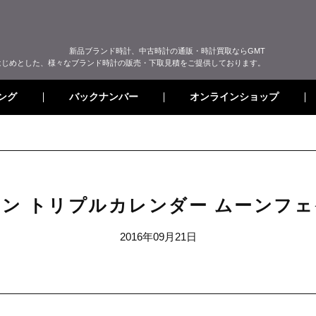
新品ブランド時計、中古時計の通販・時計買取ならGMT
はじめとした、様々なブランド時計の販売・下取見積をご提供しております。
オンラインショップ
バックナンバー
ング
ン トリプルカレンダー ムーンフ
2016年09月21日