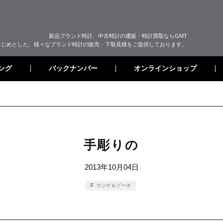
新品ブランド時計、中古時計の通販・時計買取ならGMT
はじめとした、様々なブランド時計の販売・下取見積をご提供しております。
オンラインショップ
バックナンバー
ング
手彫りの
2013年10月04日
ランゲ＆ゾーネ