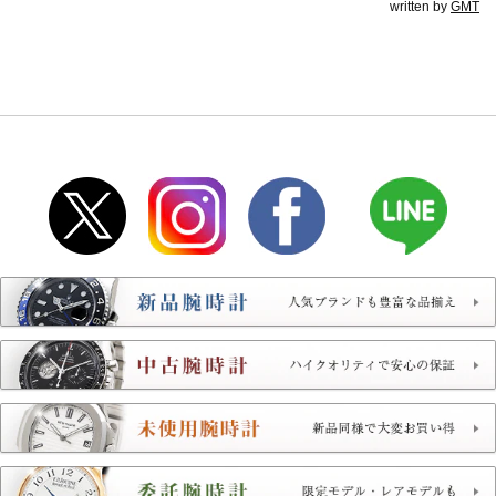
written by
GMT