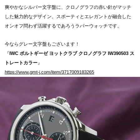
爽やかなシルバー文字盤に、クロノグラフの赤い針がマッチ
した魅力的なデザイン。スポーティとエレガントが融合した
オンオフ問わず活躍するであろうラバーウォッチです。
今ならグレー文字盤もございます！
『
IWC ポルトギーゼ ヨットクラブ クロノグラフ IW390503 ス
トレートカラー
』
https://www.gmt-j.com/item/3717009183265