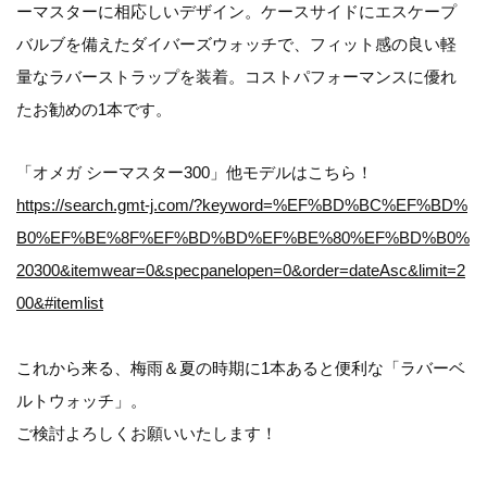
ーマスターに相応しいデザイン。ケースサイドにエスケープ
バルブを備えたダイバーズウォッチで、フィット感の良い軽
量なラバーストラップを装着。コストパフォーマンスに優れ
たお勧めの1本です。
「オメガ シーマスター300」他モデルはこちら！
https://search.gmt-j.com/?keyword=%EF%BD%BC%EF%BD%
B0%EF%BE%8F%EF%BD%BD%EF%BE%80%EF%BD%B0%
20300&itemwear=0&specpanelopen=0&order=dateAsc&limit=2
00&#itemlist
これから来る、梅雨＆夏の時期に1本あると便利な「ラバーベ
ルトウォッチ」。
ご検討よろしくお願いいたします！