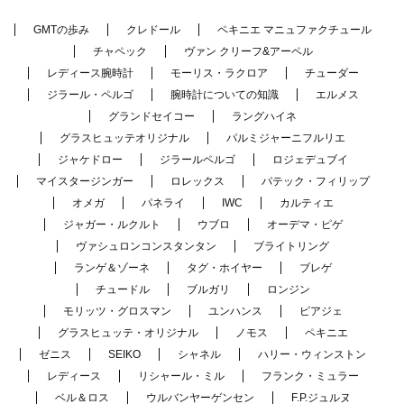
GMTの歩み
クレドール
ペキニエ マニュファクチュール
チャペック
ヴァン クリーフ&アーペル
レディース腕時計
モーリス・ラクロア
チューダー
ジラール・ペルゴ
腕時計についての知識
エルメス
グランドセイコー
ラングハイネ
グラスヒュッテオリジナル
パルミジャーニフルリエ
ジャケドロー
ジラールペルゴ
ロジェデュブイ
マイスタージンガー
ロレックス
パテック・フィリップ
オメガ
パネライ
IWC
カルティエ
ジャガー・ルクルト
ウブロ
オーデマ・ピゲ
ヴァシュロンコンスタンタン
ブライトリング
ランゲ＆ゾーネ
タグ・ホイヤー
ブレゲ
チュードル
ブルガリ
ロンジン
モリッツ・グロスマン
ユンハンス
ピアジェ
グラスヒュッテ・オリジナル
ノモス
ペキニエ
ゼニス
SEIKO
シャネル
ハリー・ウィンストン
レディース
リシャール・ミル
フランク・ミュラー
ベル＆ロス
ウルバンヤーゲンセン
F.P.ジュルヌ