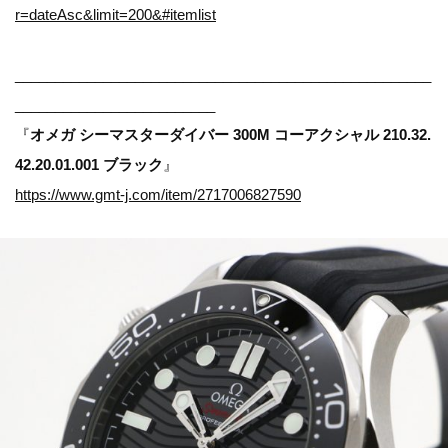
r=dateAsc&limit=200&#itemlist
____________________________________________________
_________________________
『
オメガ シーマスターダイバー 300M コーアクシャル 210.32.
42.20.01.001 ブラック
』
https://www.gmt-j.com/item/2717006827590