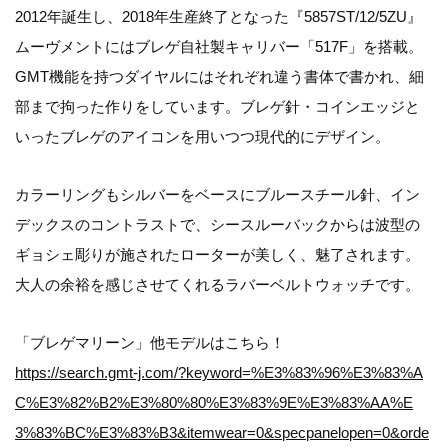
2012年誕生し、2018年生産終了となった『5857ST/12/5ZU』
ムーヴメントにはブレゲ自社製キャリバー「517F」を搭載。
GMT機能を持つダイヤルにはそれぞれ違う書体で書かれ、細
部まで拘った作りをしています。ブレゲ針・コインエッジと
いったブレゲのアイコンを用いつつ現代的にデザイン。
カラーリングもシルバーをベースにブルースチール針、イン
デックスのコントラストで、シースルーバックからは波型の
ギョシェ彫りが施されたローターが美しく、魅了されます。
大人の余裕を感じさせてくれるラバーベルトウォッチです。
「ブレゲマリーン」他モデルはこちら！
https://search.gmt-j.com/?keyword=%E3%83%96%E3%83%A
C%E3%82%B2%E3%80%80%E3%83%9E%E3%83%AA%E
3%83%BC%E3%83%B3&itemwear=0&specpanelopen=0&orde