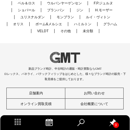
ベル＆ロス
ウルバンヤーゲンセン
F.P.ジュルヌ
ショパール
ブランパン
ジン
H.モーザー
ユリスナルダン
モンブラン
ルイ・ヴィトン
オリス
ボーム&メルシエ
ハミルトン
グラハム
VELDT
その他
未分類
新品ブランド時計、中古時計の通販・時計買取ならGMT
ロレックス、パネライ、パテックフィリップをはじめとした、様々なブランド時計の販売・下
取見積をご提供しております。
店舗案内
お問い合わせ
オンライン買取見積
会社概要について
0