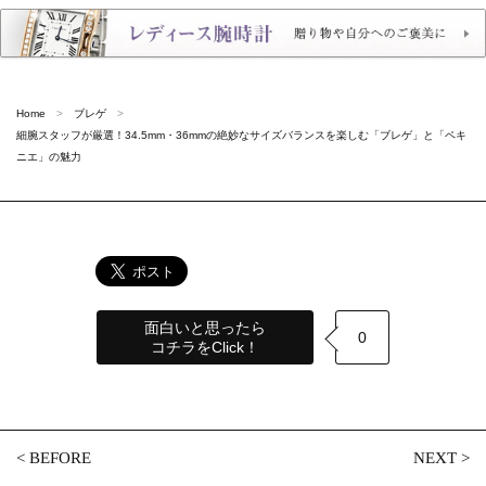
Home
ブレゲ
細腕スタッフが厳選！34.5mm・36mmの絶妙なサイズバランスを楽しむ「ブレゲ」と「ペキ
ニエ」の魅力
面白いと思ったら
0
コチラをClick！
<
BEFORE
NEXT
>