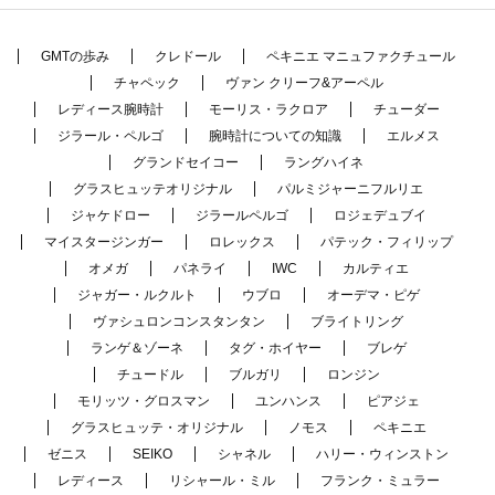
GMTの歩み
クレドール
ペキニエ マニュファクチュール
チャペック
ヴァン クリーフ&アーペル
レディース腕時計
モーリス・ラクロア
チューダー
ジラール・ペルゴ
腕時計についての知識
エルメス
グランドセイコー
ラングハイネ
グラスヒュッテオリジナル
パルミジャーニフルリエ
ジャケドロー
ジラールペルゴ
ロジェデュブイ
マイスタージンガー
ロレックス
パテック・フィリップ
オメガ
パネライ
IWC
カルティエ
ジャガー・ルクルト
ウブロ
オーデマ・ピゲ
ヴァシュロンコンスタンタン
ブライトリング
ランゲ＆ゾーネ
タグ・ホイヤー
ブレゲ
チュードル
ブルガリ
ロンジン
モリッツ・グロスマン
ユンハンス
ピアジェ
グラスヒュッテ・オリジナル
ノモス
ペキニエ
ゼニス
SEIKO
シャネル
ハリー・ウィンストン
レディース
リシャール・ミル
フランク・ミュラー