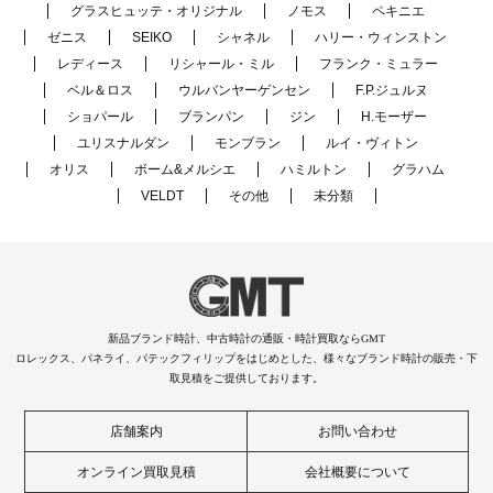
グラスヒュッテ・オリジナル
ノモス
ペキニエ
ゼニス
SEIKO
シャネル
ハリー・ウィンストン
レディース
リシャール・ミル
フランク・ミュラー
ベル＆ロス
ウルバンヤーゲンセン
F.P.ジュルヌ
ショパール
ブランパン
ジン
H.モーザー
ユリスナルダン
モンブラン
ルイ・ヴィトン
オリス
ボーム&メルシエ
ハミルトン
グラハム
VELDT
その他
未分類
新品ブランド時計、中古時計の通販・時計買取ならGMT
ロレックス、パネライ、パテックフィリップをはじめとした、様々なブランド時計の販売・下
取見積をご提供しております。
店舗案内
お問い合わせ
オンライン買取見積
会社概要について