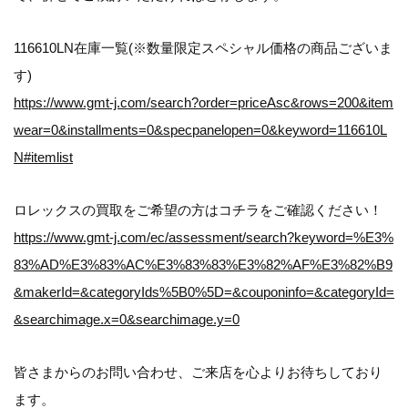
116610LN在庫一覧(※数量限定スペシャル価格の商品ございま
す)
https://www.gmt-j.com/search?order=priceAsc&rows=200&item
wear=0&installments=0&specpanelopen=0&keyword=116610L
N#itemlist
ロレックスの買取をご希望の方はコチラをご確認ください！
https://www.gmt-j.com/ec/assessment/search?keyword=%E3%
83%AD%E3%83%AC%E3%83%83%E3%82%AF%E3%82%B9
&makerId=&categoryIds%5B0%5D=&couponinfo=&categoryId=
&searchimage.x=0&searchimage.y=0
皆さまからのお問い合わせ、ご来店を心よりお待ちしており
ます。