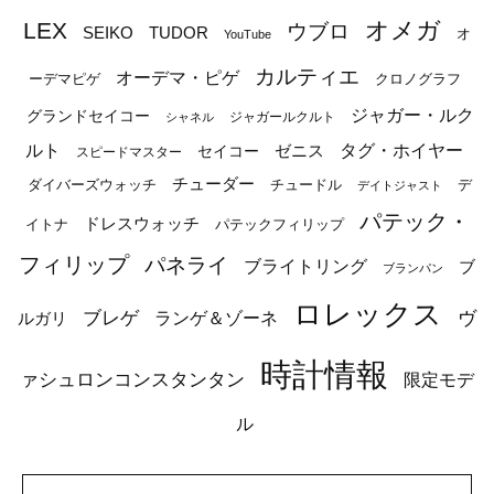
オメガ
LEX
ウブロ
SEIKO
TUDOR
オ
YouTube
カルティエ
オーデマ・ピゲ
ーデマピゲ
クロノグラフ
ジャガー・ルク
グランドセイコー
ジャガールクルト
シャネル
ルト
タグ・ホイヤー
ゼニス
セイコー
スピードマスター
チューダー
ダイバーズウォッチ
チュードル
デ
デイトジャスト
パテック・
ドレスウォッチ
イトナ
パテックフィリップ
フィリップ
パネライ
ブライトリング
ブ
ブランパン
ロレックス
ブレゲ
ヴ
ルガリ
ランゲ＆ゾーネ
時計情報
ァシュロンコンスタンタン
限定モデ
ル