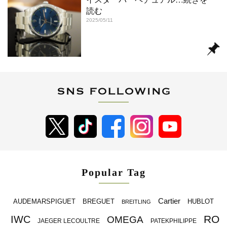
読む
2025/05/11
Popular Tag
Cartier
BREGUET
HUBLOT
AUDEMARSPIGUET
BREITLING
RO
IWC
OMEGA
JAEGER LECOULTRE
PATEKPHILIPPE