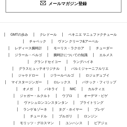
メールマガジン登録
GMTの歩み
クレドール
ペキニエ マニュファクチュール
チャペック
ヴァン クリーフ&アーペル
レディース腕時計
モーリス・ラクロア
チューダー
ジラール・ペルゴ
腕時計についての知識
エルメス
グランドセイコー
ラングハイネ
グラスヒュッテオリジナル
パルミジャーニフルリエ
ジャケドロー
ジラールペルゴ
ロジェデュブイ
マイスタージンガー
ロレックス
パテック・フィリップ
オメガ
パネライ
IWC
カルティエ
ジャガー・ルクルト
ウブロ
オーデマ・ピゲ
ヴァシュロンコンスタンタン
ブライトリング
ランゲ＆ゾーネ
タグ・ホイヤー
ブレゲ
チュードル
ブルガリ
ロンジン
モリッツ・グロスマン
ユンハンス
ピアジェ