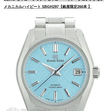
メカニカルハイビート SBGH297【銀座限定260本 】