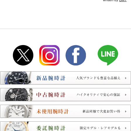
written by
GMT