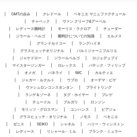
GMTの歩み
クレドール
ペキニエ マニュファクチュール
チャペック
ヴァン クリーフ&アーペル
レディース腕時計
モーリス・ラクロア
チューダー
ジラール・ペルゴ
腕時計についての知識
エルメス
グランドセイコー
ラングハイネ
グラスヒュッテオリジナル
パルミジャーニフルリエ
ジャケドロー
ジラールペルゴ
ロジェデュブイ
マイスタージンガー
ロレックス
パテック・フィリップ
オメガ
パネライ
IWC
カルティエ
ジャガー・ルクルト
ウブロ
オーデマ・ピゲ
ヴァシュロンコンスタンタン
ブライトリング
ランゲ＆ゾーネ
タグ・ホイヤー
ブレゲ
チュードル
ブルガリ
ロンジン
モリッツ・グロスマン
ユンハンス
ピアジェ
グラスヒュッテ・オリジナル
ノモス
ペキニエ
ゼニス
SEIKO
シャネル
ハリー・ウィンストン
レディース
リシャール・ミル
フランク・ミュラー