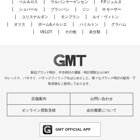
ベル＆ロス
ウルバンヤーゲンセン
F.P.ジュルヌ
ショパール
ブランパン
ジン
H.モーザー
ユリスナルダン
モンブラン
ルイ・ヴィトン
オリス
ボーム&メルシエ
ハミルトン
グラハム
VELDT
その他
未分類
新品ブランド時計、中古時計の通販・時計買取ならGMT
ロレックス、パネライ、パテックフィリップをはじめとした、様々なブランド時計の販売・下
取見積をご提供しております。
店舗案内
お問い合わせ
オンライン買取見積
会社概要について