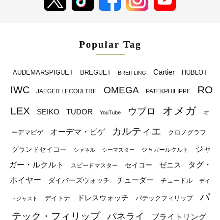
Popular Tag
Cartier
BREGUET
HUBLOT
AUDEMARSPIGUET
BREITLING
RO
IWC
OMEGA
JAEGER LECOULTRE
PATEKPHILIPPE
オメガ
LEX
ウブロ
SEIKO
TUDOR
オ
YouTube
カルティエ
オーデマ・ピゲ
ーデマピゲ
クロノグラフ
ジャ
グランドセイコー
ジャガールクルト
シャネル
シーマスター
ガー・ルクルト
タグ・
ゼニス
セイコー
スピードマスター
ホイヤー
チューダー
ダイバーズウォッチ
チュードル
デイ
パ
ドレスウォッチ
デイトナ
パテックフィリップ
トジャスト
テック・フィリップ
パネライ
ブライトリング