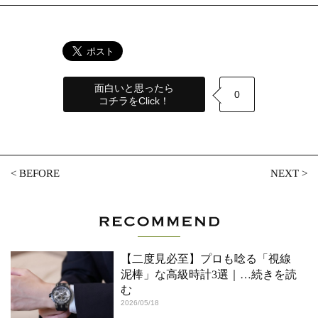
面白いと思ったら
0
コチラをClick！
<
BEFORE
NEXT
>
【二度見必至】プロも唸る「視線
泥棒」な高級時計3選｜
…続きを読
む
2026/05/18