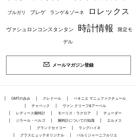
ロレックス
ブレゲ
ブルガリ
ランゲ＆ゾーネ
時計情報
ヴァシュロンコンスタンタン
限定モ
デル
メールマガジン登録
GMTの歩み
クレドール
ペキニエ マニュファクチュール
チャペック
ヴァン クリーフ&アーペル
レディース腕時計
モーリス・ラクロア
チューダー
ジラール・ペルゴ
腕時計についての知識
エルメス
グランドセイコー
ラングハイネ
グラスヒュッテオリジナル
パルミジャーニフルリエ