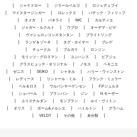
ジャケドロー
ジラールペルゴ
ロジェデュブイ
マイスタージンガー
ロレックス
パテック・フィリップ
オメガ
パネライ
IWC
カルティエ
ジャガー・ルクルト
ウブロ
オーデマ・ピゲ
ヴァシュロンコンスタンタン
ブライトリング
ランゲ＆ゾーネ
タグ・ホイヤー
ブレゲ
チュードル
ブルガリ
ロンジン
モリッツ・グロスマン
ユンハンス
ピアジェ
グラスヒュッテ・オリジナル
ノモス
ペキニエ
ゼニス
SEIKO
シャネル
ハリー・ウィンストン
レディース
リシャール・ミル
フランク・ミュラー
ベル＆ロス
ウルバンヤーゲンセン
F.P.ジュルヌ
ショパール
ブランパン
ジン
H.モーザー
ユリスナルダン
モンブラン
ルイ・ヴィトン
オリス
ボーム&メルシエ
ハミルトン
グラハム
VELDT
その他
未分類