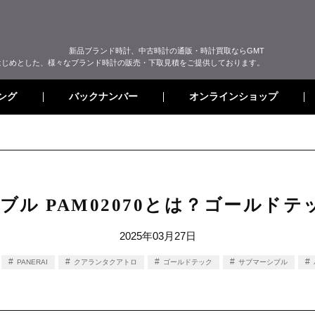
新品ブランド時計、中古時計の通販・時計買取ならGMT
はじめとした、様々なブランド時計の販売・下取見積をご提供しております。
オンラインショップ
バックナンバー
ング
ル PAM02070とは？ゴールド
2025年03月27日
PANERAI
クアランタクアトロ
ゴールドテック
サブマーシブル