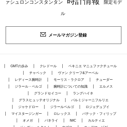
時計情報
ァシュロンコンスタンタン
限定モデ
ル
メールマガジン登録
GMTの歩み
クレドール
ペキニエ マニュファクチュール
チャペック
ヴァン クリーフ&アーペル
レディース腕時計
モーリス・ラクロア
チューダー
ジラール・ペルゴ
腕時計についての知識
エルメス
グランドセイコー
ラングハイネ
グラスヒュッテオリジナル
パルミジャーニフルリエ
ジャケドロー
ジラールペルゴ
ロジェデュブイ
マイスタージンガー
ロレックス
パテック・フィリップ
オメガ
パネライ
IWC
カルティエ