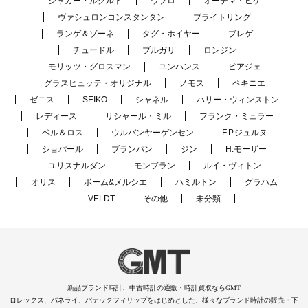
ジャガー・ルクルト
ウブロ
オーデマ・ピゲ
ヴァシュロンコンスタンタン
ブライトリング
ランゲ＆ゾーネ
タグ・ホイヤー
ブレゲ
チュードル
ブルガリ
ロンジン
モリッツ・グロスマン
ユンハンス
ピアジェ
グラスヒュッテ・オリジナル
ノモス
ペキニエ
ゼニス
SEIKO
シャネル
ハリー・ウィンストン
レディース
リシャール・ミル
フランク・ミュラー
ベル＆ロス
ウルバンヤーゲンセン
F.P.ジュルヌ
ショパール
ブランパン
ジン
H.モーザー
ユリスナルダン
モンブラン
ルイ・ヴィトン
オリス
ボーム&メルシエ
ハミルトン
グラハム
VELDT
その他
未分類
新品ブランド時計、中古時計の通販・時計買取ならGMT
ロレックス、パネライ、パテックフィリップをはじめとした、様々なブランド時計の販売・下