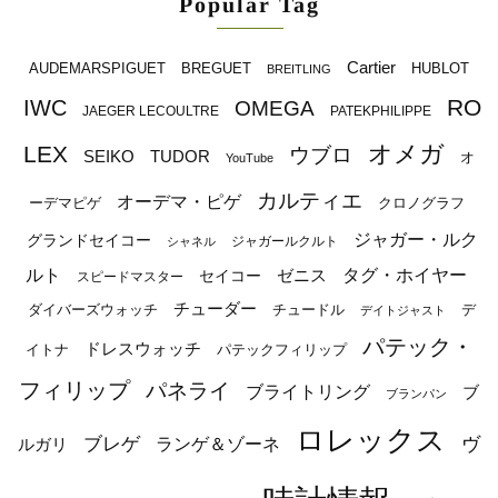
Popular Tag
Cartier
BREGUET
HUBLOT
AUDEMARSPIGUET
BREITLING
RO
IWC
OMEGA
JAEGER LECOULTRE
PATEKPHILIPPE
オメガ
LEX
ウブロ
SEIKO
TUDOR
オ
YouTube
カルティエ
オーデマ・ピゲ
ーデマピゲ
クロノグラフ
ジャガー・ルク
グランドセイコー
ジャガールクルト
シャネル
ルト
タグ・ホイヤー
ゼニス
セイコー
スピードマスター
チューダー
ダイバーズウォッチ
チュードル
デ
デイトジャスト
パテック・
ドレスウォッチ
イトナ
パテックフィリップ
フィリップ
パネライ
ブライトリング
ブ
ブランパン
ロレックス
ブレゲ
ヴ
ルガリ
ランゲ＆ゾーネ