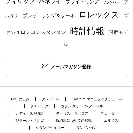
フィリップ
パネライ
ブライトリング
ブ
ブランパン
ロレックス
ブレゲ
ヴ
ルガリ
ランゲ＆ゾーネ
時計情報
ァシュロンコンスタンタン
限定モデ
ル
メールマガジン登録
GMTの歩み
クレドール
ペキニエ マニュファクチュール
チャペック
ヴァン クリーフ&アーペル
レディース腕時計
モーリス・ラクロア
チューダー
ジラール・ペルゴ
腕時計についての知識
エルメス
グランドセイコー
ラングハイネ