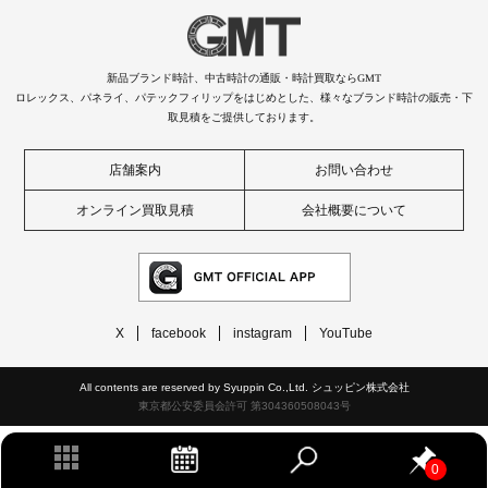
新品ブランド時計、中古時計の通販・時計買取ならGMT
ロレックス、パネライ、パテックフィリップをはじめとした、様々なブランド時計の販売・下
取見積をご提供しております。
店舗案内
お問い合わせ
オンライン買取見積
会社概要について
X
facebook
instagram
YouTube
All contents are reserved by Syuppin Co.,Ltd. シュッピン株式会社
東京都公安委員会許可 第304360508043号
0