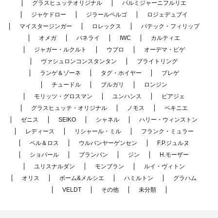
グラスヒュッテオリジナル
パルミジャーニフルリエ
ジャケドロー
ジラールペルゴ
ロジェデュブイ
マイスタージンガー
ロレックス
パテック・フィリップ
オメガ
パネライ
IWC
カルティエ
ジャガー・ルクルト
ウブロ
オーデマ・ピゲ
ヴァシュロンコンスタンタン
ブライトリング
ランゲ＆ゾーネ
タグ・ホイヤー
ブレゲ
チュードル
ブルガリ
ロンジン
モリッツ・グロスマン
ユンハンス
ピアジェ
グラスヒュッテ・オリジナル
ノモス
ペキニエ
ゼニス
SEIKO
シャネル
ハリー・ウィンストン
レディース
リシャール・ミル
フランク・ミュラー
ベル＆ロス
ウルバンヤーゲンセン
F.P.ジュルヌ
ショパール
ブランパン
ジン
H.モーザー
ユリスナルダン
モンブラン
ルイ・ヴィトン
オリス
ボーム&メルシエ
ハミルトン
グラハム
VELDT
その他
未分類