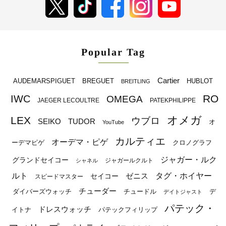
Popular Tag
Cartier
BREGUET
HUBLOT
AUDEMARSPIGUET
BREITLING
RO
IWC
OMEGA
JAEGER LECOULTRE
PATEKPHILIPPE
オメガ
LEX
ウブロ
SEIKO
TUDOR
オ
YouTube
カルティエ
オーデマ・ピゲ
ーデマピゲ
クロノグラフ
ジャガー・ルク
グランドセイコー
ジャガールクルト
シャネル
ルト
タグ・ホイヤー
ゼニス
セイコー
スピードマスター
チューダー
ダイバーズウォッチ
チュードル
デ
デイトジャスト
パテック・
ドレスウォッチ
イトナ
パテックフィリップ