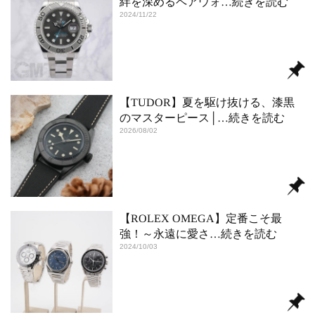
絆を深めるペアウォ
…続きを読む
2024/11/22
【TUDOR】夏を駆け抜ける、漆黒
のマスターピース│
…続きを読む
2026/08/02
【ROLEX OMEGA】定番こそ最
強！～永遠に愛さ
…続きを読む
2024/10/03