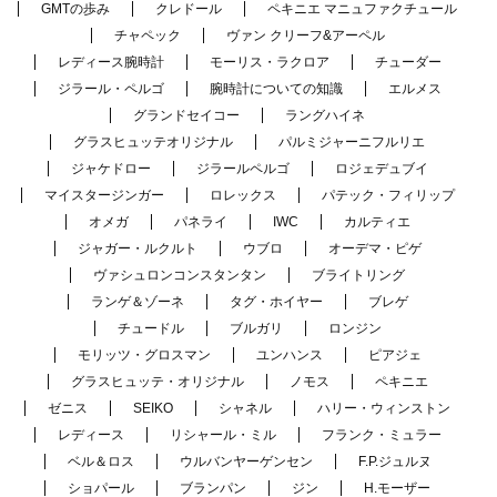
GMTの歩み
クレドール
ペキニエ マニュファクチュール
チャペック
ヴァン クリーフ&アーペル
レディース腕時計
モーリス・ラクロア
チューダー
ジラール・ペルゴ
腕時計についての知識
エルメス
グランドセイコー
ラングハイネ
グラスヒュッテオリジナル
パルミジャーニフルリエ
ジャケドロー
ジラールペルゴ
ロジェデュブイ
マイスタージンガー
ロレックス
パテック・フィリップ
オメガ
パネライ
IWC
カルティエ
ジャガー・ルクルト
ウブロ
オーデマ・ピゲ
ヴァシュロンコンスタンタン
ブライトリング
ランゲ＆ゾーネ
タグ・ホイヤー
ブレゲ
チュードル
ブルガリ
ロンジン
モリッツ・グロスマン
ユンハンス
ピアジェ
グラスヒュッテ・オリジナル
ノモス
ペキニエ
ゼニス
SEIKO
シャネル
ハリー・ウィンストン
レディース
リシャール・ミル
フランク・ミュラー
ベル＆ロス
ウルバンヤーゲンセン
F.P.ジュルヌ
ショパール
ブランパン
ジン
H.モーザー