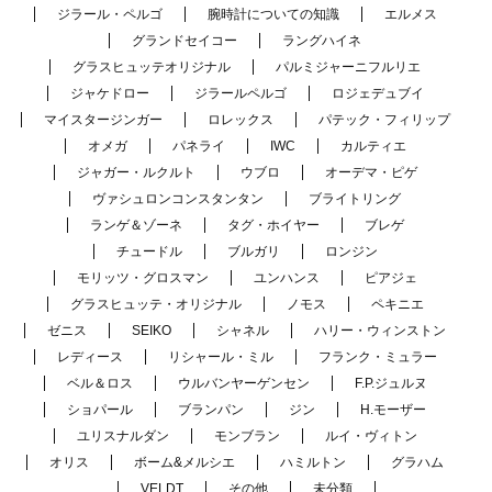
ジラール・ペルゴ
腕時計についての知識
エルメス
グランドセイコー
ラングハイネ
グラスヒュッテオリジナル
パルミジャーニフルリエ
ジャケドロー
ジラールペルゴ
ロジェデュブイ
マイスタージンガー
ロレックス
パテック・フィリップ
オメガ
パネライ
IWC
カルティエ
ジャガー・ルクルト
ウブロ
オーデマ・ピゲ
ヴァシュロンコンスタンタン
ブライトリング
ランゲ＆ゾーネ
タグ・ホイヤー
ブレゲ
チュードル
ブルガリ
ロンジン
モリッツ・グロスマン
ユンハンス
ピアジェ
グラスヒュッテ・オリジナル
ノモス
ペキニエ
ゼニス
SEIKO
シャネル
ハリー・ウィンストン
レディース
リシャール・ミル
フランク・ミュラー
ベル＆ロス
ウルバンヤーゲンセン
F.P.ジュルヌ
ショパール
ブランパン
ジン
H.モーザー
ユリスナルダン
モンブラン
ルイ・ヴィトン
オリス
ボーム&メルシエ
ハミルトン
グラハム
VELDT
その他
未分類