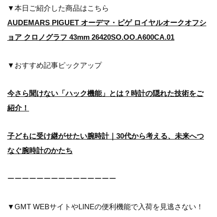
▼本日ご紹介した商品はこちら
AUDEMARS PIGUET オーデマ・ピゲ ロイヤルオークオフシ
ョア クロノグラフ 43mm 26420SO.OO.A600CA.01
▼おすすめ記事ピックアップ
今さら聞けない「ハック機能」とは？時計の隠れた技術をご
紹介！
子どもに受け継がせたい腕時計｜30代から考える、未来へつ
なぐ腕時計のかたち
ーーーーーーーーーーーーーーー
▼GMT WEBサイトやLINEの便利機能で入荷を見逃さない！