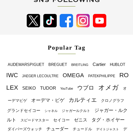
Popular Tag
Cartier
BREGUET
HUBLOT
AUDEMARSPIGUET
BREITLING
RO
IWC
OMEGA
JAEGER LECOULTRE
PATEKPHILIPPE
オメガ
LEX
ウブロ
SEIKO
TUDOR
オ
YouTube
カルティエ
オーデマ・ピゲ
ーデマピゲ
クロノグラフ
ジャガー・ルク
グランドセイコー
ジャガールクルト
シャネル
ルト
タグ・ホイヤー
ゼニス
セイコー
スピードマスター
チューダー
ダイバーズウォッチ
チュードル
デ
デイトジャスト