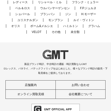
レディース
リシャール・ミル
フランク・ミュラー
ベル＆ロス
ウルバンヤーゲンセン
F.P.ジュルヌ
ショパール
ブランパン
ジン
H.モーザー
ユリスナルダン
モンブラン
ルイ・ヴィトン
オリス
ボーム&メルシエ
ハミルトン
グラハム
VELDT
その他
未分類
新品ブランド時計、中古時計の通販・時計買取ならGMT
ロレックス、パネライ、パテックフィリップをはじめとした、様々なブランド時計の販売・下
取見積をご提供しております。
店舗案内
お問い合わせ
オンライン買取見積
会社概要について