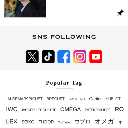
Popular Tag
Cartier
BREGUET
HUBLOT
AUDEMARSPIGUET
BREITLING
RO
IWC
OMEGA
JAEGER LECOULTRE
PATEKPHILIPPE
オメガ
LEX
ウブロ
SEIKO
TUDOR
オ
YouTube