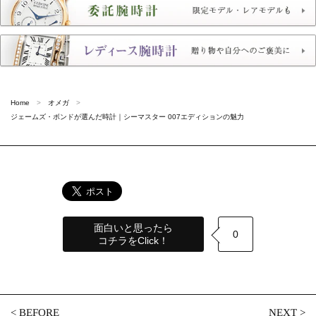
Home
オメガ
ジェームズ・ボンドが選んだ時計｜シーマスター 007エディションの魅力
面白いと思ったら
0
コチラをClick！
<
BEFORE
NEXT
>