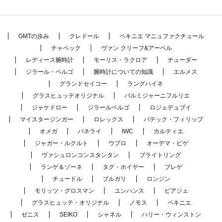
GMTの歩み
クレドール
ペキニエ マニュファクチュール
チャペック
ヴァン クリーフ&アーペル
レディース腕時計
モーリス・ラクロア
チューダー
ジラール・ペルゴ
腕時計についての知識
エルメス
グランドセイコー
ラングハイネ
グラスヒュッテオリジナル
パルミジャーニフルリエ
ジャケドロー
ジラールペルゴ
ロジェデュブイ
マイスタージンガー
ロレックス
パテック・フィリップ
オメガ
パネライ
IWC
カルティエ
ジャガー・ルクルト
ウブロ
オーデマ・ピゲ
ヴァシュロンコンスタンタン
ブライトリング
ランゲ＆ゾーネ
タグ・ホイヤー
ブレゲ
チュードル
ブルガリ
ロンジン
モリッツ・グロスマン
ユンハンス
ピアジェ
グラスヒュッテ・オリジナル
ノモス
ペキニエ
ゼニス
SEIKO
シャネル
ハリー・ウィンストン