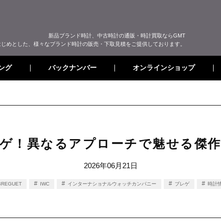
新品ブランド時計、中古時計の通販・時計買取ならGMT
はじめとした、様々なブランド時計の販売・下取見積をご提供しております。
オンラインショップ
バックナンバー
ング
レゲ！異なるアプローチで魅せる傑
2026年06月21日
BREGUET
IWC
インターナショナルウォッチカンパニー
ブレゲ
時計