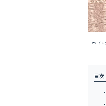
IWC イ
目次