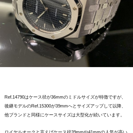
Ref.14790はケース径が36mmのミドルサイズが特徴ですが、
後継モデルのRef.15300が39mmへとサイズアップして以降、
他ブランドと同様にケースサイズは大型化が続いています。
ロイヤルオークと言えばケース径39mmや41mmの人気が高い