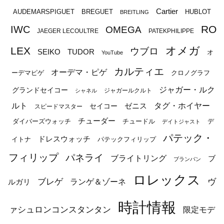
Cartier
BREGUET
HUBLOT
AUDEMARSPIGUET
BREITLING
RO
IWC
OMEGA
JAEGER LECOULTRE
PATEKPHILIPPE
オメガ
LEX
ウブロ
SEIKO
TUDOR
オ
YouTube
カルティエ
オーデマ・ピゲ
ーデマピゲ
クロノグラフ
ジャガー・ルク
グランドセイコー
ジャガールクルト
シャネル
ルト
タグ・ホイヤー
ゼニス
セイコー
スピードマスター
チューダー
ダイバーズウォッチ
チュードル
デ
デイトジャスト
パテック・
ドレスウォッチ
イトナ
パテックフィリップ
フィリップ
パネライ
ブライトリング
ブ
ブランパン
ロレックス
ブレゲ
ヴ
ルガリ
ランゲ＆ゾーネ
時計情報
ァシュロンコンスタンタン
限定モデ