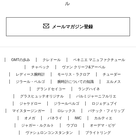
ル
メールマガジン登録
GMTの歩み
クレドール
ペキニエ マニュファクチュール
チャペック
ヴァン クリーフ&アーペル
レディース腕時計
モーリス・ラクロア
チューダー
ジラール・ペルゴ
腕時計についての知識
エルメス
グランドセイコー
ラングハイネ
グラスヒュッテオリジナル
パルミジャーニフルリエ
ジャケドロー
ジラールペルゴ
ロジェデュブイ
マイスタージンガー
ロレックス
パテック・フィリップ
オメガ
パネライ
IWC
カルティエ
ジャガー・ルクルト
ウブロ
オーデマ・ピゲ
ヴァシュロンコンスタンタン
ブライトリング