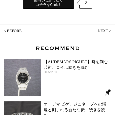
面白いと思ったら
0
コチラをClick！
<
BEFORE
NEXT
>
【AUDEMARS PIGUET】時を刻む
芸術、ロイ
…続きを読む
2025/01/16
オーデマ ピゲ、ジュネーブへの帰
還と刻まれる新たな伝
…続きを読