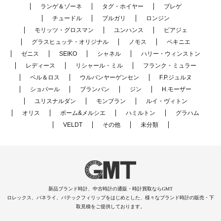
ランゲ＆ゾーネ
タグ・ホイヤー
ブレゲ
チュードル
ブルガリ
ロンジン
モリッツ・グロスマン
ユンハンス
ピアジェ
グラスヒュッテ・オリジナル
ノモス
ペキニエ
ゼニス
SEIKO
シャネル
ハリー・ウィンストン
レディース
リシャール・ミル
フランク・ミュラー
ベル＆ロス
ウルバンヤーゲンセン
F.P.ジュルヌ
ショパール
ブランパン
ジン
H.モーザー
ユリスナルダン
モンブラン
ルイ・ヴィトン
オリス
ボーム&メルシエ
ハミルトン
グラハム
VELDT
その他
未分類
新品ブランド時計、中古時計の通販・時計買取ならGMT
ロレックス、パネライ、パテックフィリップをはじめとした、様々なブランド時計の販売・下
取見積をご提供しております。