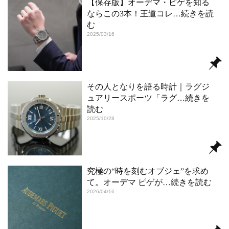
【保存版】オーデマ・ピゲを知る
ならこの3本！王道コレ
…続きを読
む
2025/03/16
その人となりを語る時計｜ラグジ
ュアリースポーツ「ラグ
…続きを
読む
2025/10/28
究極の“時を刻むオブジェ”を求め
て。オーデマ ピゲが
…続きを読む
2026/04/16