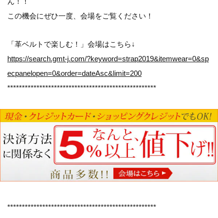
ん！！
この機会にぜひ一度、会場をご覧ください！
「革ベルトで楽しむ！」会場はこちら↓
https://search.gmt-j.com/?keyword=strap2019&itemwear=0&sp
ecpanelopen=0&order=dateAsc&limit=200
***************************************************
***************************************************