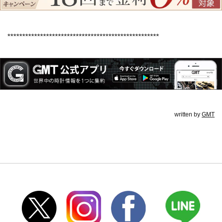
***************************************************
written by
GMT