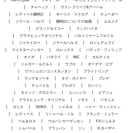
チャペック
ヴァン クリーフ&アーペル
レディース腕時計
モーリス・ラクロア
チューダー
ジラール・ペルゴ
腕時計についての知識
エルメス
グランドセイコー
ラングハイネ
グラスヒュッテオリジナル
パルミジャーニフルリエ
ジャケドロー
ジラールペルゴ
ロジェデュブイ
マイスタージンガー
ロレックス
パテック・フィリップ
オメガ
パネライ
IWC
カルティエ
ジャガー・ルクルト
ウブロ
オーデマ・ピゲ
ヴァシュロンコンスタンタン
ブライトリング
ランゲ＆ゾーネ
タグ・ホイヤー
ブレゲ
チュードル
ブルガリ
ロンジン
モリッツ・グロスマン
ユンハンス
ピアジェ
グラスヒュッテ・オリジナル
ノモス
ペキニエ
ゼニス
SEIKO
シャネル
ハリー・ウィンストン
レディース
リシャール・ミル
フランク・ミュラー
ベル＆ロス
ウルバンヤーゲンセン
F.P.ジュルヌ
ショパール
ブランパン
ジン
H.モーザー