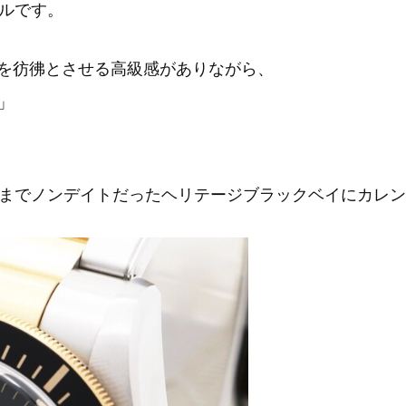
ルです。
13を彷彿とさせる高級感がありながら、
)」
までノンデイトだったヘリテージブラックベイにカレン