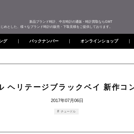
新品ブランド時計、中古時計の通販・時計買取ならGMT
はじめとした、様々なブランド時計の販売・下取見積をご提供しております。
オンラインショップ
バックナンバー
ング
ル ヘリテージブラックベイ 新作コ
2017年07月06日
チュードル