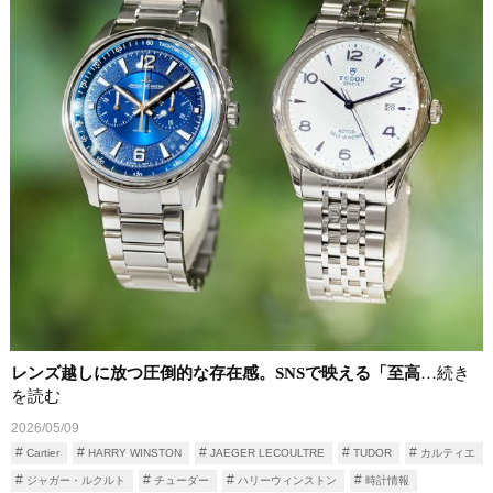
レンズ越しに放つ圧倒的な存在感。SNSで映える「至高
…続き
を読む
2026/05/09
Cartier
HARRY WINSTON
JAEGER LECOULTRE
TUDOR
カルティエ
ジャガー・ルクルト
チューダー
ハリーウィンストン
時計情報