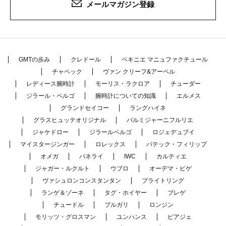
メールマガジン登録
GMTの歩み
クレドール
ペキニエ マニュファクチュール
チャペック
ヴァン クリーフ&アーペル
レディース腕時計
モーリス・ラクロア
チューダー
ジラール・ペルゴ
腕時計についての知識
エルメス
グランドセイコー
ラングハイネ
グラスヒュッテオリジナル
パルミジャーニフルリエ
ジャケドロー
ジラールペルゴ
ロジェデュブイ
マイスタージンガー
ロレックス
パテック・フィリップ
オメガ
パネライ
IWC
カルティエ
ジャガー・ルクルト
ウブロ
オーデマ・ピゲ
ヴァシュロンコンスタンタン
ブライトリング
ランゲ＆ゾーネ
タグ・ホイヤー
ブレゲ
チュードル
ブルガリ
ロンジン
モリッツ・グロスマン
ユンハンス
ピアジェ