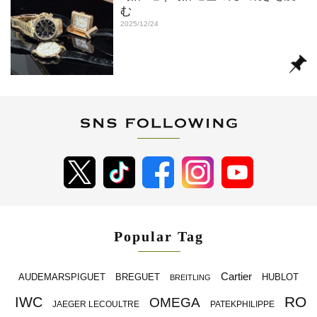
む
2025/12/24
Popular Tag
Cartier
BREGUET
HUBLOT
AUDEMARSPIGUET
BREITLING
RO
IWC
OMEGA
JAEGER LECOULTRE
PATEKPHILIPPE