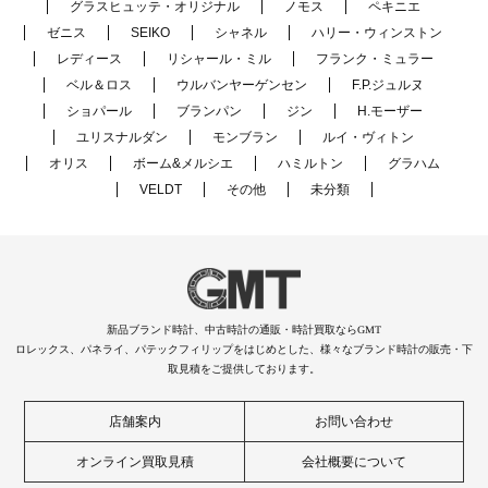
グラスヒュッテ・オリジナル
ノモス
ペキニエ
ゼニス
SEIKO
シャネル
ハリー・ウィンストン
レディース
リシャール・ミル
フランク・ミュラー
ベル＆ロス
ウルバンヤーゲンセン
F.P.ジュルヌ
ショパール
ブランパン
ジン
H.モーザー
ユリスナルダン
モンブラン
ルイ・ヴィトン
オリス
ボーム&メルシエ
ハミルトン
グラハム
VELDT
その他
未分類
新品ブランド時計、中古時計の通販・時計買取ならGMT
ロレックス、パネライ、パテックフィリップをはじめとした、様々なブランド時計の販売・下
取見積をご提供しております。
店舗案内
お問い合わせ
オンライン買取見積
会社概要について