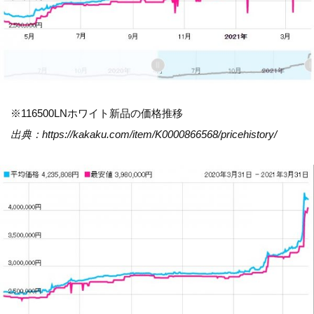
※116500LNホワイト新品の価格推移
出典：https://kakaku.com/item/K0000866568/pricehistory/