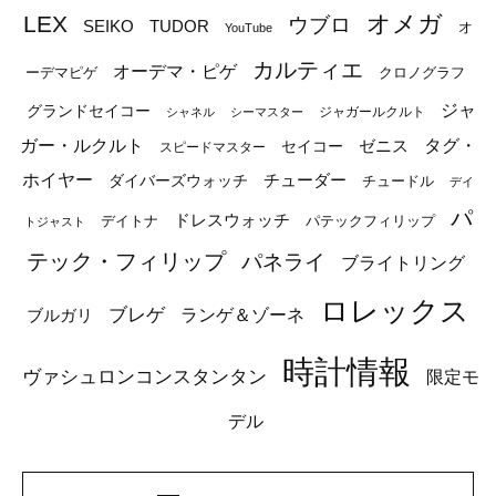
オメガ
LEX
ウブロ
SEIKO
TUDOR
オ
YouTube
カルティエ
オーデマ・ピゲ
ーデマピゲ
クロノグラフ
ジャ
グランドセイコー
ジャガールクルト
シャネル
シーマスター
ガー・ルクルト
タグ・
ゼニス
セイコー
スピードマスター
ホイヤー
チューダー
ダイバーズウォッチ
チュードル
デイ
パ
ドレスウォッチ
デイトナ
パテックフィリップ
トジャスト
テック・フィリップ
パネライ
ブライトリング
ロレックス
ブレゲ
ブルガリ
ランゲ＆ゾーネ
時計情報
ヴァシュロンコンスタンタン
限定モ
デル