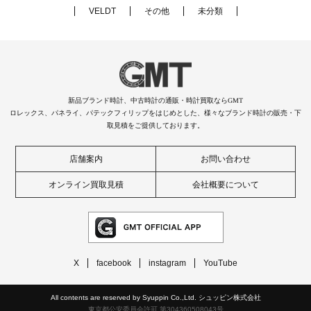
VELDT
その他
未分類
新品ブランド時計、中古時計の通販・時計買取ならGMT
ロレックス、パネライ、パテックフィリップをはじめとした、様々なブランド時計の販売・下
取見積をご提供しております。
店舗案内
お問い合わせ
オンライン買取見積
会社概要について
X
facebook
instagram
YouTube
All contents are reserved by Syuppin Co.,Ltd. シュッピン株式会社
東京都公安委員会許可 第304360508043号