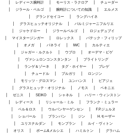
レディース腕時計
モーリス・ラクロア
チューダー
ジラール・ペルゴ
腕時計についての知識
エルメス
グランドセイコー
ラングハイネ
グラスヒュッテオリジナル
パルミジャーニフルリエ
ジャケドロー
ジラールペルゴ
ロジェデュブイ
マイスタージンガー
ロレックス
パテック・フィリップ
オメガ
パネライ
IWC
カルティエ
ジャガー・ルクルト
ウブロ
オーデマ・ピゲ
ヴァシュロンコンスタンタン
ブライトリング
ランゲ＆ゾーネ
タグ・ホイヤー
ブレゲ
チュードル
ブルガリ
ロンジン
モリッツ・グロスマン
ユンハンス
ピアジェ
グラスヒュッテ・オリジナル
ノモス
ペキニエ
ゼニス
SEIKO
シャネル
ハリー・ウィンストン
レディース
リシャール・ミル
フランク・ミュラー
ベル＆ロス
ウルバンヤーゲンセン
F.P.ジュルヌ
ショパール
ブランパン
ジン
H.モーザー
ユリスナルダン
モンブラン
ルイ・ヴィトン
オリス
ボーム&メルシエ
ハミルトン
グラハム