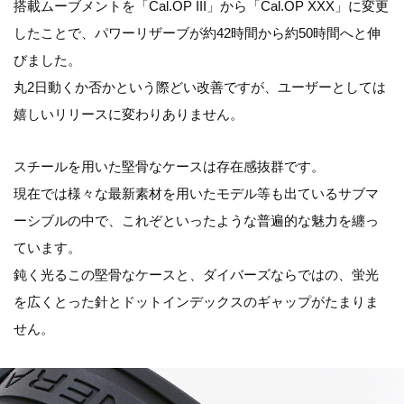
搭載ムーブメントを「Cal.OP III」から「Cal.OP XXX」に変更
したことで、パワーリザーブが約42時間から約50時間へと伸
びました。
丸2日動くか否かという際どい改善ですが、ユーザーとしては
嬉しいリリースに変わりありません。
スチールを用いた堅骨なケースは存在感抜群です。
現在では様々な最新素材を用いたモデル等も出ているサブマ
ーシブルの中で、これぞといったような普遍的な魅力を纏っ
ています。
鈍く光るこの堅骨なケースと、ダイバーズならではの、蛍光
を広くとった針とドットインデックスのギャップがたまりま
せん。