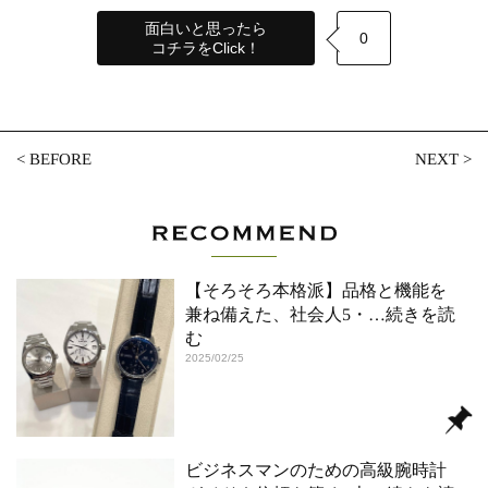
面白いと思ったら
0
コチラをClick！
<
BEFORE
NEXT
>
【そろそろ本格派】品格と機能を
兼ね備えた、社会人5・
…続きを読
む
2025/02/25
ビジネスマンのための高級腕時計