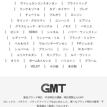
ヴァシュロンコンスタンタン
ブライトリング
ランゲ＆ゾーネ
タグ・ホイヤー
ブレゲ
チュードル
ブルガリ
ロンジン
モリッツ・グロスマン
ユンハンス
ピアジェ
グラスヒュッテ・オリジナル
ノモス
ペキニエ
ゼニス
SEIKO
シャネル
ハリー・ウィンストン
レディース
リシャール・ミル
フランク・ミュラー
ベル＆ロス
ウルバンヤーゲンセン
F.P.ジュルヌ
ショパール
ブランパン
ジン
H.モーザー
ユリスナルダン
モンブラン
ルイ・ヴィトン
オリス
ボーム&メルシエ
ハミルトン
グラハム
VELDT
その他
未分類
新品ブランド時計、中古時計の通販・時計買取ならGMT
ロレックス、パネライ、パテックフィリップをはじめとした、様々なブランド時計の販売・下
取見積をご提供しております。