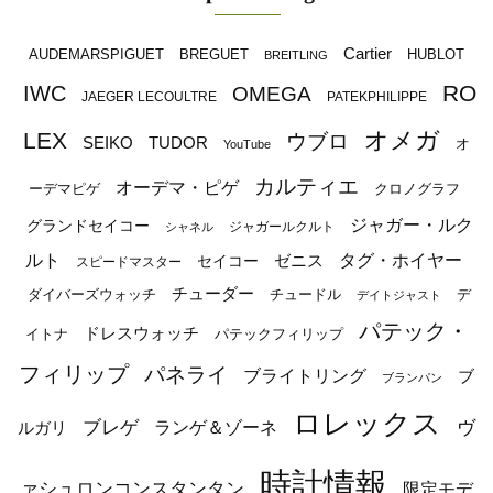
Cartier
BREGUET
HUBLOT
AUDEMARSPIGUET
BREITLING
RO
IWC
OMEGA
JAEGER LECOULTRE
PATEKPHILIPPE
オメガ
LEX
ウブロ
SEIKO
TUDOR
オ
YouTube
カルティエ
オーデマ・ピゲ
ーデマピゲ
クロノグラフ
ジャガー・ルク
グランドセイコー
ジャガールクルト
シャネル
ルト
タグ・ホイヤー
ゼニス
セイコー
スピードマスター
チューダー
ダイバーズウォッチ
チュードル
デ
デイトジャスト
パテック・
ドレスウォッチ
イトナ
パテックフィリップ
フィリップ
パネライ
ブライトリング
ブ
ブランパン
ロレックス
ブレゲ
ヴ
ルガリ
ランゲ＆ゾーネ
時計情報
ァシュロンコンスタンタン
限定モデ