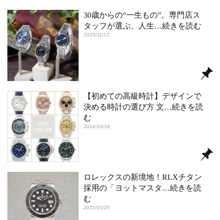
30歳からの“一生もの”。専門店ス
タッフが選ぶ、人生
…続きを読む
2025/11/12
【初めての高級時計】デザインで
決める時計の選び方 文
…続きを読
む
2024/10/18
ロレックスの新境地！RLXチタン
採用の「ヨットマスタ
…続きを読
む
2025/01/25