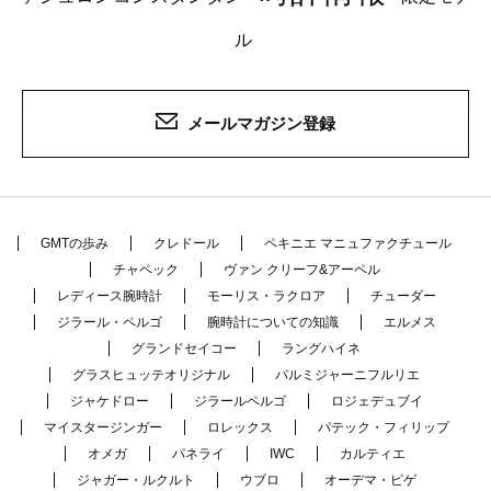
ル
メールマガジン登録
GMTの歩み
クレドール
ペキニエ マニュファクチュール
チャペック
ヴァン クリーフ&アーペル
レディース腕時計
モーリス・ラクロア
チューダー
ジラール・ペルゴ
腕時計についての知識
エルメス
グランドセイコー
ラングハイネ
グラスヒュッテオリジナル
パルミジャーニフルリエ
ジャケドロー
ジラールペルゴ
ロジェデュブイ
マイスタージンガー
ロレックス
パテック・フィリップ
オメガ
パネライ
IWC
カルティエ
ジャガー・ルクルト
ウブロ
オーデマ・ピゲ