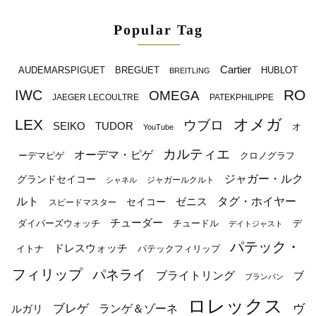
Popular Tag
Cartier
BREGUET
HUBLOT
AUDEMARSPIGUET
BREITLING
RO
IWC
OMEGA
JAEGER LECOULTRE
PATEKPHILIPPE
オメガ
LEX
ウブロ
SEIKO
TUDOR
オ
YouTube
カルティエ
オーデマ・ピゲ
ーデマピゲ
クロノグラフ
ジャガー・ルク
グランドセイコー
ジャガールクルト
シャネル
ルト
タグ・ホイヤー
ゼニス
セイコー
スピードマスター
チューダー
ダイバーズウォッチ
チュードル
デ
デイトジャスト
パテック・
ドレスウォッチ
イトナ
パテックフィリップ
フィリップ
パネライ
ブライトリング
ブ
ブランパン
ロレックス
ブレゲ
ヴ
ルガリ
ランゲ＆ゾーネ