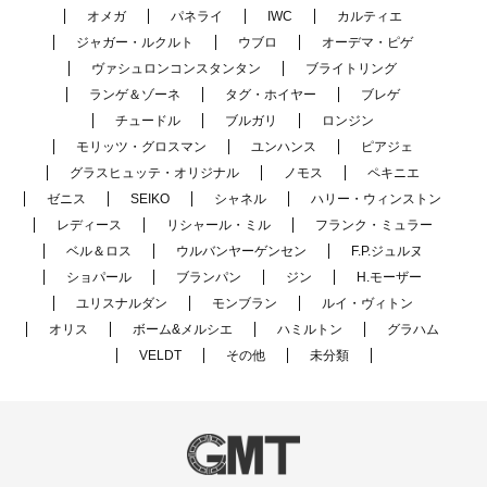
オメガ
パネライ
IWC
カルティエ
ジャガー・ルクルト
ウブロ
オーデマ・ピゲ
ヴァシュロンコンスタンタン
ブライトリング
ランゲ＆ゾーネ
タグ・ホイヤー
ブレゲ
チュードル
ブルガリ
ロンジン
モリッツ・グロスマン
ユンハンス
ピアジェ
グラスヒュッテ・オリジナル
ノモス
ペキニエ
ゼニス
SEIKO
シャネル
ハリー・ウィンストン
レディース
リシャール・ミル
フランク・ミュラー
ベル＆ロス
ウルバンヤーゲンセン
F.P.ジュルヌ
ショパール
ブランパン
ジン
H.モーザー
ユリスナルダン
モンブラン
ルイ・ヴィトン
オリス
ボーム&メルシエ
ハミルトン
グラハム
VELDT
その他
未分類