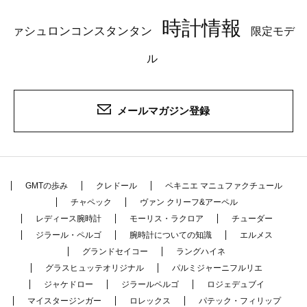
時計情報
ァシュロンコンスタンタン
限定モデ
ル
メールマガジン登録
GMTの歩み
クレドール
ペキニエ マニュファクチュール
チャペック
ヴァン クリーフ&アーペル
レディース腕時計
モーリス・ラクロア
チューダー
ジラール・ペルゴ
腕時計についての知識
エルメス
グランドセイコー
ラングハイネ
グラスヒュッテオリジナル
パルミジャーニフルリエ
ジャケドロー
ジラールペルゴ
ロジェデュブイ
マイスタージンガー
ロレックス
パテック・フィリップ