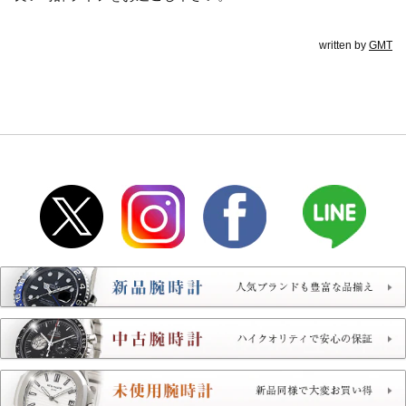
written by
GMT