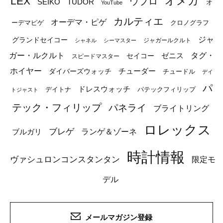
オメガ
LEX
ウブロ
SEIKO
TUDOR
オ
YouTube
カルティエ
オーデマ・ピゲ
ーデマピゲ
クロノグラフ
ジャ
グランドセイコー
ジャガールクルト
シャネル
シーマスター
ガー・ルクルト
タグ・
ゼニス
セイコー
スピードマスター
ホイヤー
チューダー
ダイバーズウォッチ
チュードル
デイ
パ
ドレスウォッチ
デイトナ
パテックフィリップ
トジャスト
テック・フィリップ
パネライ
ブライトリング
ロレックス
ブレゲ
ブルガリ
ランゲ＆ゾーネ
時計情報
ヴァシュロンコンスタンタン
限定モ
デル
メールマガジン登録