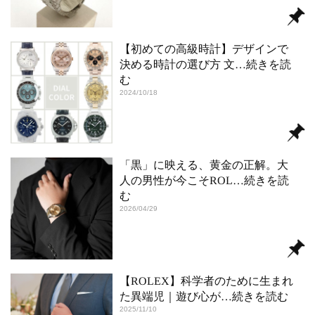
【初めての高級時計】デザインで
決める時計の選び方 文
…続きを読
む
2024/10/18
「黒」に映える、黄金の正解。大
人の男性が今こそROL
…続きを読
む
2026/04/29
【ROLEX】科学者のために生まれ
た異端児｜遊び心が
…続きを読む
2025/11/10