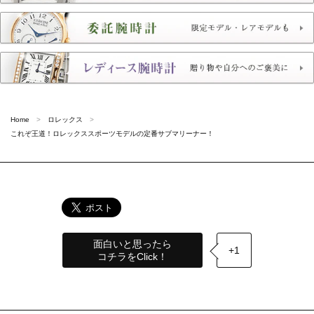
Home
ロレックス
これぞ王道！ロレックススポーツモデルの定番サブマリーナー！
面白いと思ったら
+1
コチラをClick！