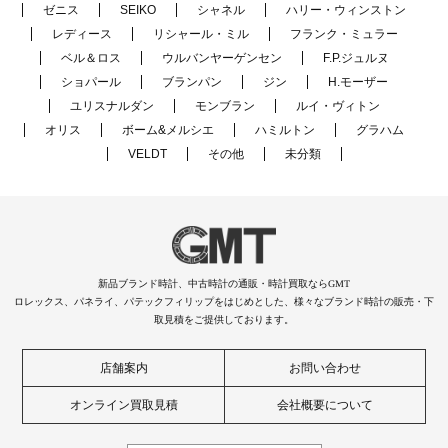
ゼニス
SEIKO
シャネル
ハリー・ウィンストン
レディース
リシャール・ミル
フランク・ミュラー
ベル＆ロス
ウルバンヤーゲンセン
F.P.ジュルヌ
ショパール
ブランパン
ジン
H.モーザー
ユリスナルダン
モンブラン
ルイ・ヴィトン
オリス
ボーム&メルシエ
ハミルトン
グラハム
VELDT
その他
未分類
新品ブランド時計、中古時計の通販・時計買取ならGMT
ロレックス、パネライ、パテックフィリップをはじめとした、様々なブランド時計の販売・下
取見積をご提供しております。
店舗案内
お問い合わせ
オンライン買取見積
会社概要について