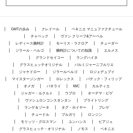
GMTの歩み
クレドール
ペキニエ マニュファクチュール
チャペック
ヴァン クリーフ&アーペル
レディース腕時計
モーリス・ラクロア
チューダー
ジラール・ペルゴ
腕時計についての知識
エルメス
グランドセイコー
ラングハイネ
グラスヒュッテオリジナル
パルミジャーニフルリエ
ジャケドロー
ジラールペルゴ
ロジェデュブイ
マイスタージンガー
ロレックス
パテック・フィリップ
オメガ
パネライ
IWC
カルティエ
ジャガー・ルクルト
ウブロ
オーデマ・ピゲ
ヴァシュロンコンスタンタン
ブライトリング
ランゲ＆ゾーネ
タグ・ホイヤー
ブレゲ
チュードル
ブルガリ
ロンジン
モリッツ・グロスマン
ユンハンス
ピアジェ
グラスヒュッテ・オリジナル
ノモス
ペキニエ