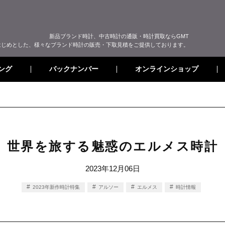
新品ブランド時計、中古時計の通販・時計買取ならGMT
はじめとした、様々なブランド時計の販売・下取見積をご提供しております。
オンラインショップ
バックナンバー
ング
世界を旅する魅惑のエルメス時計
2023年12月06日
2023年新作時計特集
アルソー
エルメス
時計情報