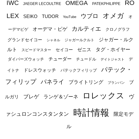
RO
IWC
OMEGA
JAEGER LECOULTRE
PATEKPHILIPPE
オメガ
LEX
ウブロ
SEIKO
TUDOR
オ
YouTube
カルティエ
オーデマ・ピゲ
ーデマピゲ
クロノグラフ
ジャガー・ルク
グランドセイコー
ジャガールクルト
シャネル
ルト
タグ・ホイヤー
ゼニス
セイコー
スピードマスター
チューダー
ダイバーズウォッチ
チュードル
デ
デイトジャスト
パテック・
ドレスウォッチ
イトナ
パテックフィリップ
フィリップ
パネライ
ブライトリング
ブ
ブランパン
ロレックス
ブレゲ
ヴ
ルガリ
ランゲ＆ゾーネ
時計情報
ァシュロンコンスタンタン
限定モデ
ル