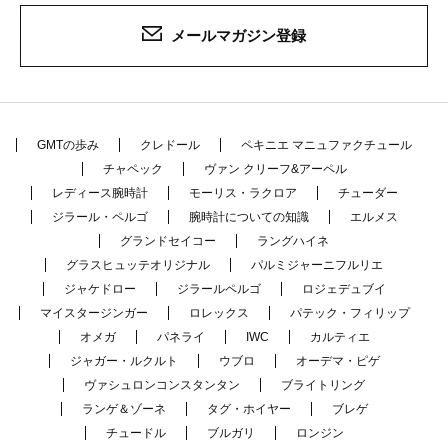
メールマガジン登録
GMTの歩み
クレドール
ペキニエ マニュファクチュール
チャペック
ヴァン クリーフ&アーペル
レディース腕時計
モーリス・ラクロア
チューダー
ジラール・ペルゴ
腕時計についての知識
エルメス
グランドセイコー
ラングハイネ
グラスヒュッテオリジナル
パルミジャーニフルリエ
ジャケドロー
ジラールペルゴ
ロジェデュブイ
マイスタージンガー
ロレックス
パテック・フィリップ
オメガ
パネライ
IWC
カルティエ
ジャガー・ルクルト
ウブロ
オーデマ・ピゲ
ヴァシュロンコンスタンタン
ブライトリング
ランゲ＆ゾーネ
タグ・ホイヤー
ブレゲ
チュードル
ブルガリ
ロンジン