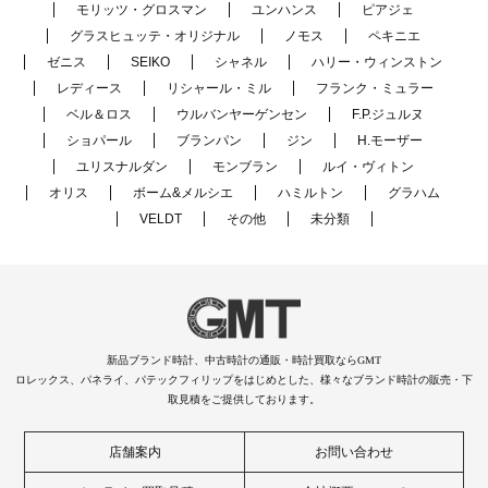
モリッツ・グロスマン
ユンハンス
ピアジェ
グラスヒュッテ・オリジナル
ノモス
ペキニエ
ゼニス
SEIKO
シャネル
ハリー・ウィンストン
レディース
リシャール・ミル
フランク・ミュラー
ベル＆ロス
ウルバンヤーゲンセン
F.P.ジュルヌ
ショパール
ブランパン
ジン
H.モーザー
ユリスナルダン
モンブラン
ルイ・ヴィトン
オリス
ボーム&メルシエ
ハミルトン
グラハム
VELDT
その他
未分類
新品ブランド時計、中古時計の通販・時計買取ならGMT
ロレックス、パネライ、パテックフィリップをはじめとした、様々なブランド時計の販売・下
取見積をご提供しております。
店舗案内
お問い合わせ