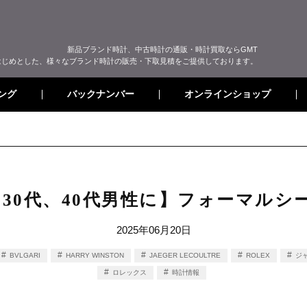
新品ブランド時計、中古時計の通販・時計買取ならGMT
はじめとした、様々なブランド時計の販売・下取見積をご提供しております。
オンラインショップ
バックナンバー
ング
30代、40代男性に】フォーマルシ
2025年06月20日
BVLGARI
HARRY WINSTON
JAEGER LECOULTRE
ROLEX
ジ
ロレックス
時計情報