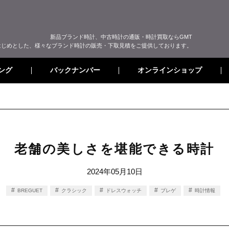
新品ブランド時計、中古時計の通販・時計買取ならGMT
はじめとした、様々なブランド時計の販売・下取見積をご提供しております。
オンラインショップ
バックナンバー
ング
老舗の美しさを堪能できる時計
2024年05月10日
BREGUET
クラシック
ドレスウォッチ
ブレゲ
時計情報