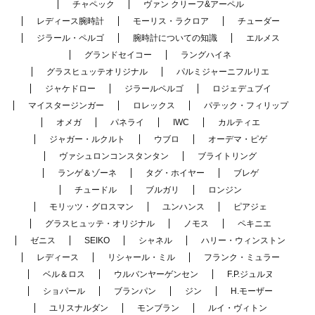
チャペック
ヴァン クリーフ&アーペル
レディース腕時計
モーリス・ラクロア
チューダー
ジラール・ペルゴ
腕時計についての知識
エルメス
グランドセイコー
ラングハイネ
グラスヒュッテオリジナル
パルミジャーニフルリエ
ジャケドロー
ジラールペルゴ
ロジェデュブイ
マイスタージンガー
ロレックス
パテック・フィリップ
オメガ
パネライ
IWC
カルティエ
ジャガー・ルクルト
ウブロ
オーデマ・ピゲ
ヴァシュロンコンスタンタン
ブライトリング
ランゲ＆ゾーネ
タグ・ホイヤー
ブレゲ
チュードル
ブルガリ
ロンジン
モリッツ・グロスマン
ユンハンス
ピアジェ
グラスヒュッテ・オリジナル
ノモス
ペキニエ
ゼニス
SEIKO
シャネル
ハリー・ウィンストン
レディース
リシャール・ミル
フランク・ミュラー
ベル＆ロス
ウルバンヤーゲンセン
F.P.ジュルヌ
ショパール
ブランパン
ジン
H.モーザー
ユリスナルダン
モンブラン
ルイ・ヴィトン