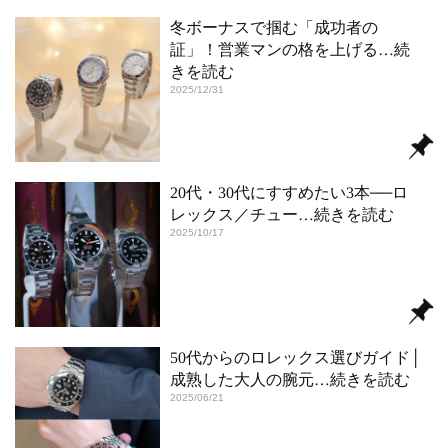
冬ボーナスで掴む「成功者の
証」！営業マンの格を上げる
…続
きを読む
2025/12/31
20代・30代にすすめたい3本──ロ
レックス／チュー
…続きを読む
2025/10/17
50代からのロレックス選びガイド│
成熟した大人の腕元
…続きを読む
2025/06/21