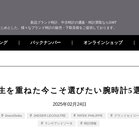
新品ブランド時計、中古時計の通販・時計買取ならGMT
はじめとした、様々なブランド時計の販売・下取見積をご提供しております。
オンラインショップ
バックナンバー
ング
人生を重ねた今こそ選びたい腕時計5
2025年02月24日
GrandSeiko
JAEGER LECOULTRE
PATEK PHILIPPE
グランドセイコー
ランゲアンドゾーネ
時計情報