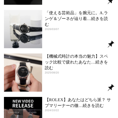
「使える芸術品」を腕元に。A.ラ
ンゲ＆ゾーネが辿り着
…続きを読
む
2026/03/07
【機械式時計の本当の魅力】スペ
ック比較で疲れたあなた
…続きを
読む
2025/08/20
【ROLEX】あなたはどちら派？ サ
ブマリーナーの徹
…続きを読む
2024/10/22