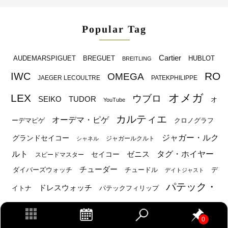
Popular Tag
Cartier
BREGUET
HUBLOT
AUDEMARSPIGUET
BREITLING
RO
IWC
OMEGA
JAEGER LECOULTRE
PATEKPHILIPPE
オメガ
LEX
ウブロ
SEIKO
TUDOR
オ
YouTube
カルティエ
オーデマ・ピゲ
ーデマピゲ
クロノグラフ
ジャガー・ルク
グランドセイコー
ジャガールクルト
シャネル
ルト
タグ・ホイヤー
ゼニス
セイコー
スピードマスター
チューダー
ダイバーズウォッチ
チュードル
デ
デイトジャスト
パテック・
ドレスウォッチ
イトナ
パテックフィリップ
フィリップ
パネライ
ブライトリング
ブ
ブランパン
0