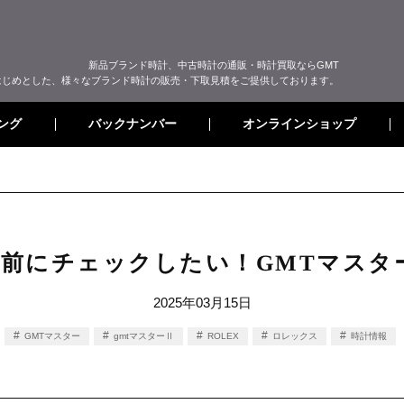
新品ブランド時計、中古時計の通販・時計買取ならGMT
はじめとした、様々なブランド時計の販売・下取見積をご提供しております。
オンラインショップ
バックナンバー
ング
前にチェックしたい！GMTマスター 
2025年03月15日
GMTマスター
gmtマスターⅡ
ROLEX
ロレックス
時計情報