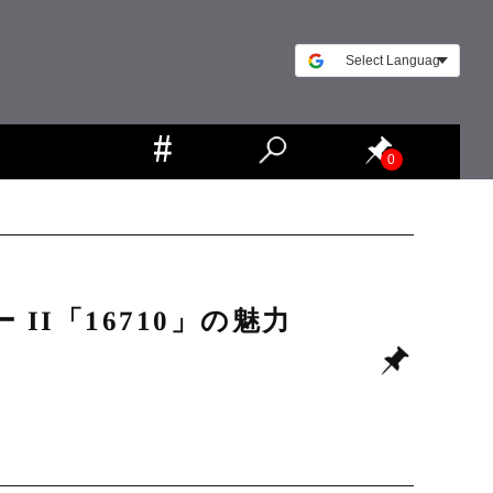
0
II「16710」の魅力