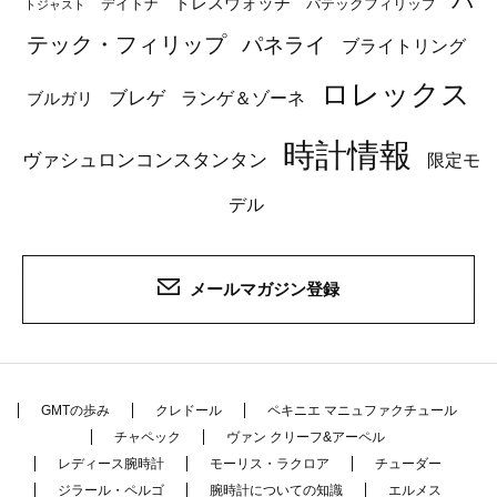
パ
ドレスウォッチ
デイトナ
パテックフィリップ
トジャスト
テック・フィリップ
パネライ
ブライトリング
ロレックス
ブレゲ
ブルガリ
ランゲ＆ゾーネ
時計情報
ヴァシュロンコンスタンタン
限定モ
デル
メールマガジン登録
GMTの歩み
クレドール
ペキニエ マニュファクチュール
チャペック
ヴァン クリーフ&アーペル
レディース腕時計
モーリス・ラクロア
チューダー
ジラール・ペルゴ
腕時計についての知識
エルメス