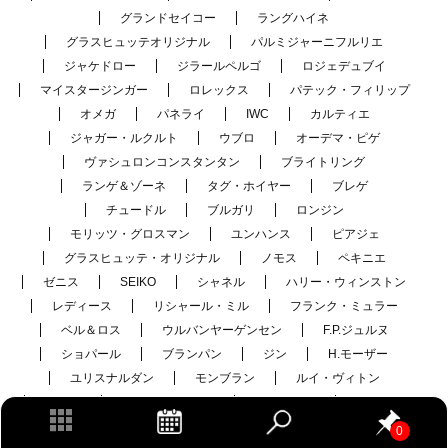
グランドセイコー
ラングハイネ
グラスヒュッテオリジナル
パルミジャーニフルリエ
ジャケドロー
ジラールペルゴ
ロジェデュブイ
マイスタージンガー
ロレックス
パテック・フィリップ
オメガ
パネライ
IWC
カルティエ
ジャガー・ルクルト
ウブロ
オーデマ・ピゲ
ヴァシュロンコンスタンタン
ブライトリング
ランゲ＆ゾーネ
タグ・ホイヤー
ブレゲ
チュードル
ブルガリ
ロンジン
モリッツ・グロスマン
ユンハンス
ピアジェ
グラスヒュッテ・オリジナル
ノモス
ペキニエ
ゼニス
SEIKO
シャネル
ハリー・ウィンストン
レディース
リシャール・ミル
フランク・ミュラー
ベル＆ロス
ウルバンヤーゲンセン
F.P.ジュルヌ
ショパール
ブランパン
ジン
H.モーザー
ユリスナルダン
モンブラン
ルイ・ヴィトン
オリス
ボーム&メルシエ
ハミルトン
グラハム
VELDT
その他
未分類
0