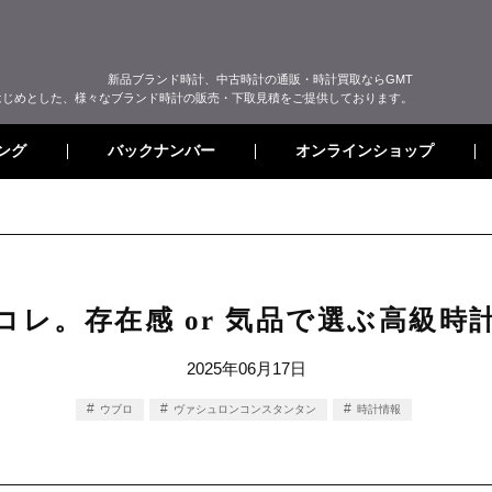
新品ブランド時計、中古時計の通販・時計買取ならGMT
はじめとした、様々なブランド時計の販売・下取見積をご提供しております。
オンラインショップ
バックナンバー
ング
コレ。存在感 or 気品で選ぶ高級時
2025年06月17日
ウブロ
ヴァシュロンコンスタンタン
時計情報