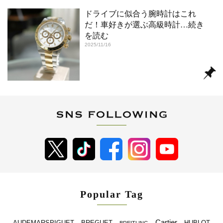
ドライブに似合う腕時計はこれ
だ！車好きが選ぶ高級時計
…続き
を読む
2025/11/16
Popular Tag
Cartier
BREGUET
HUBLOT