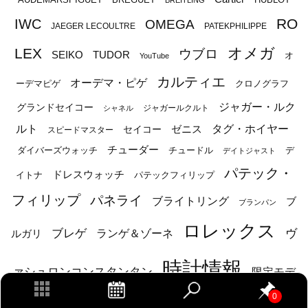
AUDEMARSPIGUET
BREITLING
RO
IWC
OMEGA
JAEGER LECOULTRE
PATEKPHILIPPE
オメガ
LEX
ウブロ
SEIKO
TUDOR
オ
YouTube
カルティエ
オーデマ・ピゲ
ーデマピゲ
クロノグラフ
ジャガー・ルク
グランドセイコー
ジャガールクルト
シャネル
ルト
タグ・ホイヤー
ゼニス
セイコー
スピードマスター
チューダー
ダイバーズウォッチ
チュードル
デ
デイトジャスト
パテック・
ドレスウォッチ
イトナ
パテックフィリップ
フィリップ
パネライ
ブライトリング
ブ
ブランパン
ロレックス
ブレゲ
ヴ
ルガリ
ランゲ＆ゾーネ
時計情報
ァシュロンコンスタンタン
限定モデ
0
ル