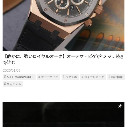
【静かに、強いロイヤルオーク】オーデマ・ピゲが“メッ
…続き
を読む
2026/01/09
AUDEMARSPIGUET
オーデマピゲ
ラグスポ
ロイヤルオーク
時計情報
限定モデル