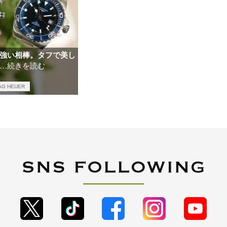
強い相棒。タフで美し
…続きを読む
AG HEUER
ロンジン
時計情報