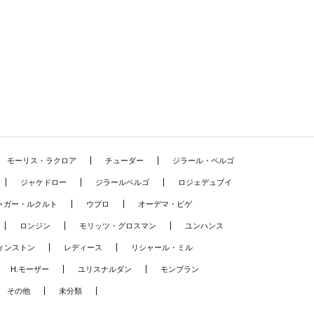
モーリス・ラクロア
チューダー
ジラール・ペルゴ
ジャケドロー
ジラールペルゴ
ロジェデュブイ
ャガー・ルクルト
ウブロ
オーデマ・ピゲ
ロンジン
モリッツ・グロスマン
ユンハンス
ィンストン
レディース
リシャール・ミル
H.モーザー
ユリスナルダン
モンブラン
その他
未分類