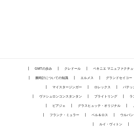
GMTの歩み
クレドール
ペキニエ マニュファクチュ
腕時計についての知識
エルメス
グランドセイコー
マイスタージンガー
ロレックス
パテッ
ヴァシュロンコンスタンタン
ブライトリング
ラ
ピアジェ
グラスヒュッテ・オリジナル
フランク・ミュラー
ベル＆ロス
ウルバン
ルイ・ヴィトン