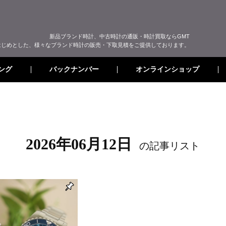
新品ブランド時計、中古時計の通販・時計買取ならGMT
はじめとした、様々なブランド時計の販売・下取見積をご提供しております。
オンラインショップ
バックナンバー
ング
2026年06月12日
の記事リスト