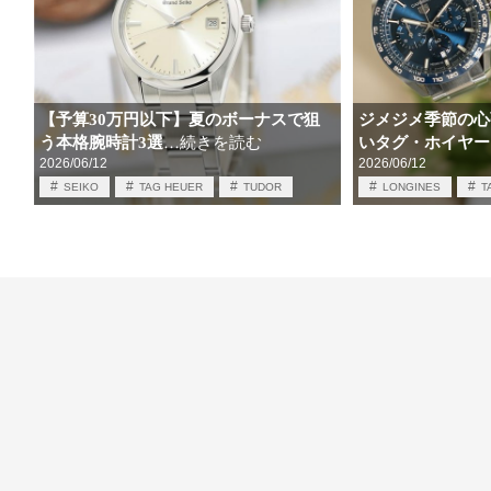
【予算30万円以下】夏のボーナスで狙
ジメジメ季節の心
う本格腕時計3選
いタグ・ホイヤー
…続きを読む
2026/06/12
2026/06/12
SEIKO
TAG HEUER
TUDOR
LONGINES
T
セイコー
タグホイヤー
チューダー
タグ・ホイヤー
時計情報