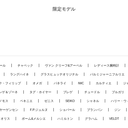
限定モデル
ール
チャペック
ヴァン クリーフ&アーペル
レディース腕時計
ラングハイネ
グラスヒュッテオリジナル
パルミジャーニフルリエ
ク・フィリップ
オメガ
パネライ
IWC
カルティエ
ジ
ンゲ＆ゾーネ
タグ・ホイヤー
ブレゲ
チュードル
ブルガリ
ノモス
ペキニエ
ゼニス
SEIKO
シャネル
ハリー・ウ
ヤーゲンセン
F.P.ジュルヌ
ショパール
ブランパン
ジン
オリス
ボーム&メルシエ
ハミルトン
グラハム
VELDT