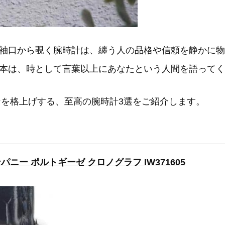
袖口から覗く腕時計は、纏う人の品格や信頼を静かに物
本は、時として言葉以上にあなたという人間を語ってく
ンを格上げする、至高の腕時計3選をご紹介します。
ニー ポルトギーゼ クロノグラフ IW371605