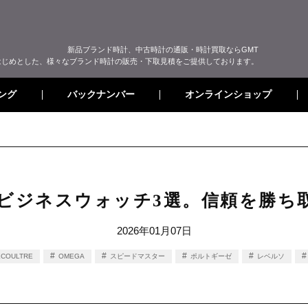
新品ブランド時計、中古時計の通販・時計買取ならGMT
はじめとした、様々なブランド時計の販売・下取見積をご提供しております。
オンラインショップ
バックナンバー
ング
いビジネスウォッチ3選。信頼を勝
2026年01月07日
ECOULTRE
OMEGA
スピードマスター
ポルトギーゼ
レベルソ