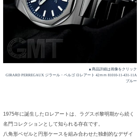
▲商品詳細は画像をクリック
GIRARD PERREGAUX ジラール・ペルゴ ロレアート 42ｍｍ 81010-11-431-11A
ブルー
1975年に誕生したロレアートは、ラグスポ黎明期から続く
名門コレクションとして知られる存在です。
八角形ベゼルと円形ケースを組み合わせた独創的なデザイ